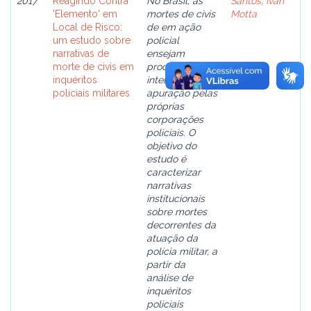
2017
Reagindo Contra
No Brasil, as
Santos, Ivan
'Elemento' em
mortes de civis
Motta
Local de Risco:
de em ação
um estudo sobre
policial
narrativas de
ensejam
morte de civis em
procedimentos
inquéritos
internos de
policiais militares
apuração pelas
próprias
corporações
policiais. O
objetivo do
estudo é
caracterizar
narrativas
institucionais
sobre mortes
decorrentes da
atuação da
polícia militar, a
partir da
análise de
inquéritos
policiais