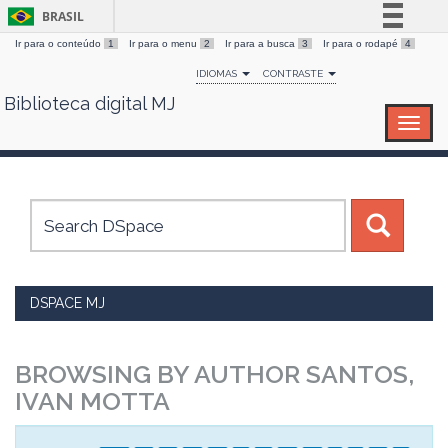
BRASIL
Ir para o conteúdo
1
Ir para o menu
2
Ir para a busca
3
Ir para o rodapé
4
Simplifique!
IDIOMAS
CONTRASTE
Comunica BR
Biblioteca digital MJ
Skip
Participe
navigation
Acesso à informação
Legislação
Canais
DSPACE MJ
BROWSING BY AUTHOR SANTOS,
IVAN MOTTA