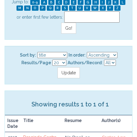
Jump to:
0-9
A
B
C
D
E
F
G
H
I
J
K
L
M
N
O
P
Q
R
S
T
U
V
W
X
Y
Z
or enter first few letters:
Sort by:
In order:
Results/Page
Authors/Record:
Showing results 1 to 1 of 1
Issue
Title
Resume
Author(s)
Date