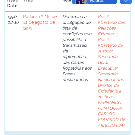
Issue
Title
Resume
Author(s)
Date
1990-
Portaria nº 26, de
Determina a
Brasil.
08-16
14 de agosto de
divulgação de
Ministério das
1990
lista de
Relações
condições que
Exteriores
;
possibilita a
Brasil.
transmissão,
Ministério da
via
Justiça
;
diplomática,
Secretaria
das Cartas
Geral
Rogatórias aos
Executiva
;
Países
Secretaria
destinatários.
Nacional dos
Direitos da
Cidadania e
Justiça
;
FERNANDO
FONTOURA
;
CARLOS
EDUARDO DE
ARAÚJO LIMA