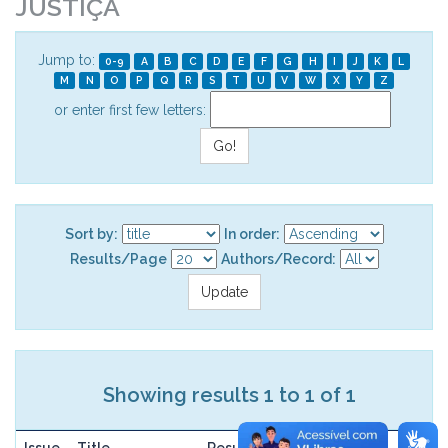
JUSTIÇA
Jump to:
0-9
A
B
C
D
E
F
G
H
I
J
K
L
M
N
O
P
Q
R
S
T
U
V
W
X
Y
Z
or enter first few letters:
Sort by:
In order:
Results/Page
Authors/Record:
Showing results 1 to 1 of 1