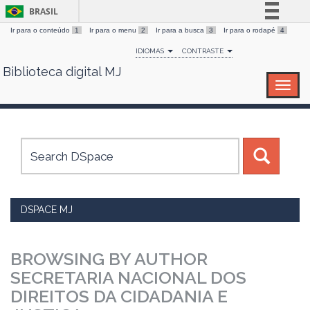
BRASIL
Ir para o conteúdo
1
Ir para o menu
2
Ir para a busca
3
Ir para o rodapé
4
Simplifique!
IDIOMAS
CONTRASTE
Comunica BR
Biblioteca digital MJ
Skip
Participe
navigation
Acesso à informação
Legislação
Canais
DSPACE MJ
BROWSING BY AUTHOR
SECRETARIA NACIONAL DOS
DIREITOS DA CIDADANIA E