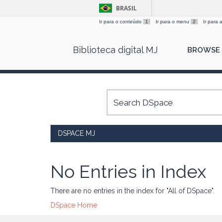
BRASIL
Ir para o conteúdo
1
Ir para o menu
2
Ir para
Skip
Biblioteca digital MJ
BROWSE
navigation
DSPACE MJ
No Entries in Index
There are no entries in the index for "All of DSpace".
DSpace Home