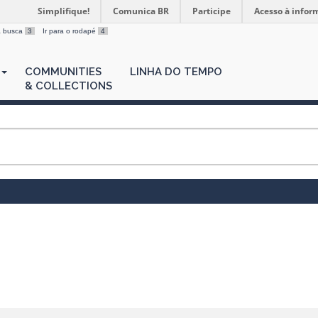
Simplifique!
Comunica BR
Participe
Acesso à infor
 a busca
3
Ir para o rodapé
4
COMMUNITIES
LINHA DO TEMPO
& COLLECTIONS