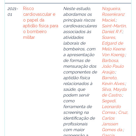
2021-
Risco
Neste estudo,
Nogueira,
01
cardiovascular e
abordamos os
Rosenkranz
o papel da
principais riscos
Maciel.
;
aptidão física para
cardiovasculares
Saint-Martin,
o bombeiro
associados às
Daniel R F.
;
militar
atividades
Soares,
laborais de
Edgard de
bombeiros, com
Melo Keene
a apresentação
Von Koenig.
;
de formas de
Barbosa,
mensuração dos
João Paulo
componentes de
Araújo.
;
aptidão física
Barreto,
relacionados à
Kevin Alves.
;
saúde, que
Silva, Mayda
podem servir
de Castro.
;
como
Segedi,
ferramenta de
Leonardo
screening na
Correa.
;
Cruz,
identificação de
Carlos
profissionais
Janssen
com maior
Gomes da.
;
propensão a
Garcia,