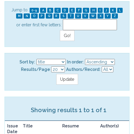
Jump to:
0-9
A
B
C
D
E
F
G
H
I
J
K
L
M
N
O
P
Q
R
S
T
U
V
W
X
Y
Z
or enter first few letters:
Sort by:
In order:
Results/Page
Authors/Record:
Showing results 1 to 1 of 1
Issue
Title
Resume
Author(s)
Date