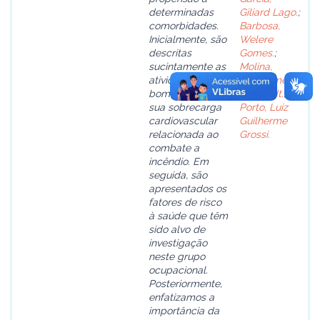
determinadas
Giliard Lago.
;
comorbidades.
Barbosa,
Inicialmente, são
Welere
descritas
Gomes.
;
sucintamente as
Molina,
atividades de
Guilherme
bombeiros e a
Eckhardt.
;
sua sobrecarga
Porto, Luiz
cardiovascular
Guilherme
relacionada ao
Grossi.
combate a
incêndio. Em
seguida, são
apresentados os
fatores de risco
à saúde que têm
sido alvo de
investigação
neste grupo
ocupacional.
Posteriormente,
enfatizamos a
importância da