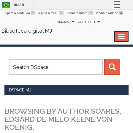
BRASIL
Ir para o conteúdo
1
Ir para o menu
2
Ir para a busca
3
Ir para o rodapé
4
Simplifique!
IDIOMAS
CONTRASTE
Comunica BR
Biblioteca digital MJ
Skip
Participe
navigation
Acesso à informação
Legislação
Canais
DSPACE MJ
BROWSING BY AUTHOR SOARES,
EDGARD DE MELO KEENE VON
KOENIG.