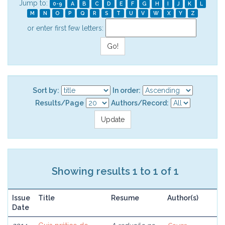
Jump to:
0-9
A
B
C
D
E
F
G
H
I
J
K
L
M
N
O
P
Q
R
S
T
U
V
W
X
Y
Z
or enter first few letters:
Sort by:
In order:
Results/Page
Authors/Record:
Showing results 1 to 1 of 1
Issue
Title
Resume
Author(s)
Date