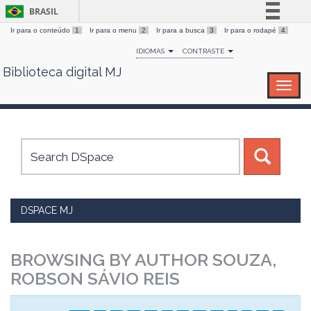
BRASIL
Ir para o conteúdo
1
Ir para o menu
2
Ir para a busca
3
Ir para o rodapé
4
Simplifique!
IDIOMAS
CONTRASTE
Comunica BR
Biblioteca digital MJ
Skip
Participe
navigation
Acesso à informação
Legislação
Canais
DSPACE MJ
BROWSING BY AUTHOR SOUZA,
ROBSON SÁVIO REIS