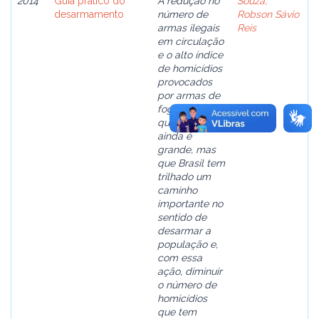
2014
Guia prático do
A redução no
Souza,
desarmamento
número de
Robson Sávio
armas ilegais
Reis
em circulação
e o alto índice
de homicídios
provocados
por armas de
fogo mostram
que o desafio
ainda é
grande, mas
que Brasil tem
trilhado um
caminho
importante no
sentido de
desarmar a
população e,
com essa
ação, diminuir
o número de
homicídios
que tem