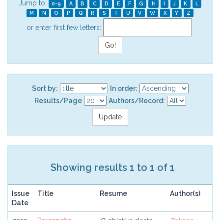
Jump to:
0-9
A
B
C
D
E
F
G
H
I
J
K
L
M
N
O
P
Q
R
S
T
U
V
W
X
Y
Z
or enter first few letters:
Sort by:
In order:
Results/Page
Authors/Record:
Showing results 1 to 1 of 1
Issue
Title
Resume
Author(s)
Date