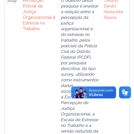
2019
Percepção
O objetivo desta
Takano,
Policial da
pesquisa é analisar
Danilo
Justiça
a relação entre a
Alexandre
Organizacional e
percepção da
Soares
Estresse no
justiça
Trabalho
organizacional e
do estresse no
trabalho, pelos
policiais da Polícia
Civil do Distrito
Federal (PCDF),
por pesquisa
descritiva, do tipo
survey, utilizando
como instrumentos
dados
sociodemográficos,
a Escala de
Percepção de
Justiça
Organizacional, a
Escala de Estresse
no Trabalho e a
versão reduzida da