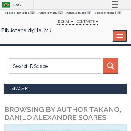
BRASIL
Ir para o conteúdo
1
Ir para o menu
2
Ir para a busca
3
Ir para o rodapé
4
Simplifique!
IDIOMAS
CONTRASTE
Comunica BR
Biblioteca digital MJ
Skip
Participe
navigation
Acesso à informação
Legislação
Canais
DSPACE MJ
BROWSING BY AUTHOR TAKANO,
DANILO ALEXANDRE SOARES