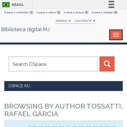
BRASIL
Ir para o conteúdo
1
Ir para o menu
2
Ir para a busca
3
Ir para o rodapé
4
Simplifique!
IDIOMAS
CONTRASTE
Comunica BR
Biblioteca digital MJ
Skip
Participe
navigation
Acesso à informação
Legislação
Canais
DSPACE MJ
BROWSING BY AUTHOR TOSSATTI,
RAFAEL GARCIA