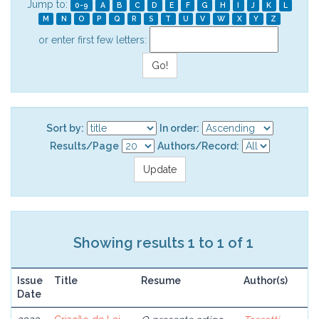
Jump to:
0-9
A
B
C
D
E
F
G
H
I
J
K
L
M
N
O
P
Q
R
S
T
U
V
W
X
Y
Z
or enter first few letters:
Sort by:
In order:
Results/Page
Authors/Record:
Showing results 1 to 1 of 1
Issue
Title
Resume
Author(s)
Date