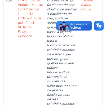
2020
Criação de Lei
O presente artigo
Tossatti,
Autorizativa para
foi elaborado com
Rafael
Expedição de
objetivo de analisar
Garcia
Laudo de
a viabilidade de
Ordem Pública
criação de lei
pela Polícia
autorizativa para
Militar do
que a Polícia Militar
Estado de
passe a expedir
Rondônia
laudo vinculativo
para o
funcionamento de
estabelecimentos
ou eventos que
possam gerar
quebra na ordem
pública,
favorecendo a
prevenção de
ocorrências
reiteradas que tem
origem no
funcionamento
desses
estabelecimentos