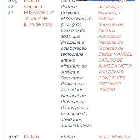
2025-
Portaria
Altera a
Brasil. Ministério
07-
Conjunta
Portaria
da Justiça e
02
MJSP/ANPD nº
Conjunta
Segurança
12, de 1º de
MJSP/ANPD nº
Pública.
;
julho de 2025
5, de 9 de
Gabinete do
fevereiro de
Ministro
;
2023, que
Autoridade
disciplina a
Nacional de
colaboração
Proteção de
temporária
Dados
;
MANOEL
entre o
CARLOS DE
Ministério da
ALMEIDA NETO
;
Justiça e
WALDEMAR
Segurança
GONÇALVES
Pública e a
ORTUNHO
Autoridade
JÚNIOR
Nacional de
Proteção de
Dados para a
execução de
atividades
administrativas.
2026-
Portaria
Efetiva
Brasil. Ministério