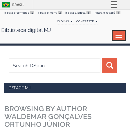
BRASIL
Ir para o conteúdo
1
Ir para o menu
2
Ir para a busca
3
Ir para o rodapé
4
Simplifique!
IDIOMAS
CONTRASTE
Comunica BR
Biblioteca digital MJ
Skip
Participe
navigation
Acesso à informação
Legislação
Canais
DSPACE MJ
BROWSING BY AUTHOR
WALDEMAR GONÇALVES
ORTUNHO JÚNIOR