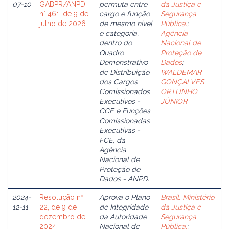
07-10
GABPR/ANPD
permuta entre
da Justiça e
n° 461, de 9 de
cargo e função
Segurança
julho de 2026
de mesmo nível
Pública.
;
e categoria,
Agência
dentro do
Nacional de
Quadro
Proteção de
Demonstrativo
Dados
;
de Distribuição
WALDEMAR
dos Cargos
GONÇALVES
Comissionados
ORTUNHO
Executivos -
JÚNIOR
CCE e Funções
Comissionadas
Executivas -
FCE, da
Agência
Nacional de
Proteção de
Dados - ANPD.
2024-
Resolução nº
Aprova o Plano
Brasil. Ministério
12-11
22, de 9 de
de Integridade
da Justiça e
dezembro de
da Autoridade
Segurança
2024
Nacional de
Pública.
;