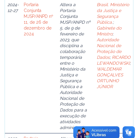
2024-
Portaria
Altera a
Brasil. Ministério
12-27
Conjunta
Portaria
da Justiça e
MJSP/ANPD nº
Conjunta
Segurança
11, de 26 de
MJSP/ANPD nº
Pública.
;
dezembro de
5, de 9 de
Gabinete do
2024
fevereiro de
Ministro
;
2023, que
Autoridade
disciplina a
Nacional de
colaboração
Proteção de
temporária
Dados
;
RICARDO
entre o
LEWANDOWSKI
;
Ministério da
WALDEMAR
Justiça e
GONÇALVES
Segurança
ORTUNHO
Pública e a
JÚNIOR
Autoridade
Nacional de
Proteção de
Dados para a
execução de
atividades
administrativas.