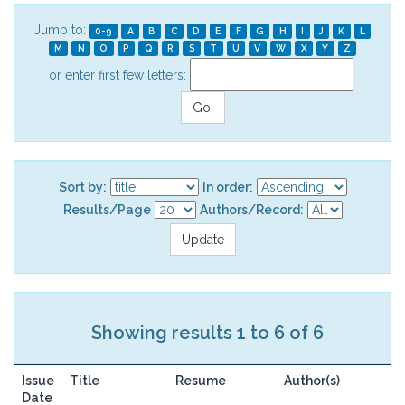
Jump to:
0-9
A
B
C
D
E
F
G
H
I
J
K
L
M
N
O
P
Q
R
S
T
U
V
W
X
Y
Z
or enter first few letters:
Sort by:
In order:
Results/Page
Authors/Record:
Showing results 1 to 6 of 6
Issue
Title
Resume
Author(s)
Date