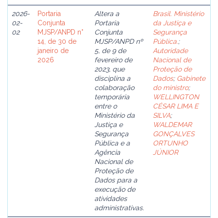
2026-
Portaria
Altera a
Brasil. Ministério
02-
Conjunta
Portaria
da Justiça e
02
MJSP/ANPD n°
Conjunta
Segurança
14, de 30 de
MJSP/ANPD nº
Pública.
;
janeiro de
5, de 9 de
Autoridade
2026
fevereiro de
Nacional de
2023, que
Proteção de
disciplina a
Dados
;
Gabinete
colaboração
do ministro
;
temporária
WELLINGTON
entre o
CÉSAR LIMA E
Ministério da
SILVA
;
Justiça e
WALDEMAR
Segurança
GONÇALVES
Pública e a
ORTUNHO
Agência
JÚNIOR
Nacional de
Proteção de
Dados para a
execução de
atividades
administrativas.