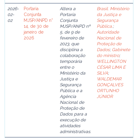
2026-
Portaria
Altera a
Brasil. Ministério
02-
Conjunta
Portaria
da Justiça e
02
MJSP/ANPD n°
Conjunta
Segurança
14, de 30 de
MJSP/ANPD nº
Pública.
;
janeiro de
5, de 9 de
Autoridade
2026
fevereiro de
Nacional de
2023, que
Proteção de
disciplina a
Dados
;
Gabinete
colaboração
do ministro
;
temporária
WELLINGTON
entre o
CÉSAR LIMA E
Ministério da
SILVA
;
Justiça e
WALDEMAR
Segurança
GONÇALVES
Pública e a
ORTUNHO
Agência
JÚNIOR
Nacional de
Proteção de
Dados para a
execução de
atividades
administrativas.