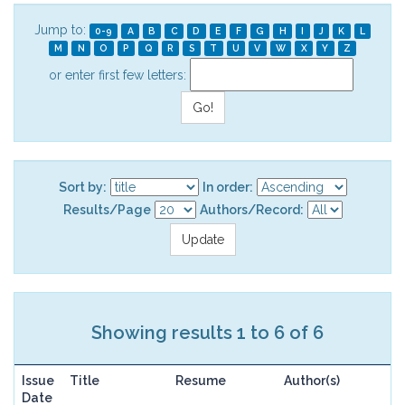
Jump to:
0-9
A
B
C
D
E
F
G
H
I
J
K
L
M
N
O
P
Q
R
S
T
U
V
W
X
Y
Z
or enter first few letters:
Sort by:
In order:
Results/Page
Authors/Record:
Showing results 1 to 6 of 6
Issue
Title
Resume
Author(s)
Date