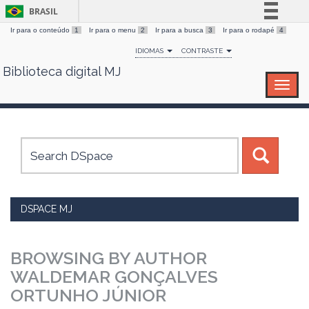
BRASIL
Ir para o conteúdo
1
Ir para o menu
2
Ir para a busca
3
Ir para o rodapé
4
Simplifique!
IDIOMAS
CONTRASTE
Comunica BR
Biblioteca digital MJ
Skip
Participe
navigation
Acesso à informação
Legislação
Canais
DSPACE MJ
BROWSING BY AUTHOR
WALDEMAR GONÇALVES
ORTUNHO JÚNIOR