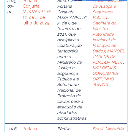
2025-
Portaria
Altera a
Brasil. Ministério
07-
Conjunta
Portaria
da Justiça e
02
MJSP/ANPD nº
Conjunta
Segurança
12, de 1º de
MJSP/ANPD nº
Pública.
;
julho de 2025
5, de 9 de
Gabinete do
fevereiro de
Ministro
;
2023, que
Autoridade
disciplina a
Nacional de
colaboração
Proteção de
temporária
Dados
;
MANOEL
entre o
CARLOS DE
Ministério da
ALMEIDA NETO
;
Justiça e
WALDEMAR
Segurança
GONÇALVES
Pública e a
ORTUNHO
Autoridade
JÚNIOR
Nacional de
Proteção de
Dados para a
execução de
atividades
administrativas.
2026-
Portaria
Efetiva
Brasil. Ministério