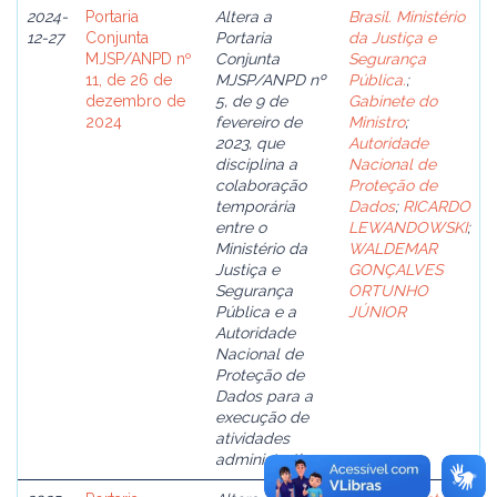
2024-
Portaria
Altera a
Brasil. Ministério
12-27
Conjunta
Portaria
da Justiça e
MJSP/ANPD nº
Conjunta
Segurança
11, de 26 de
MJSP/ANPD nº
Pública.
;
dezembro de
5, de 9 de
Gabinete do
2024
fevereiro de
Ministro
;
2023, que
Autoridade
disciplina a
Nacional de
colaboração
Proteção de
temporária
Dados
;
RICARDO
entre o
LEWANDOWSKI
;
Ministério da
WALDEMAR
Justiça e
GONÇALVES
Segurança
ORTUNHO
Pública e a
JÚNIOR
Autoridade
Nacional de
Proteção de
Dados para a
execução de
atividades
administrativas.