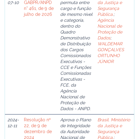
07-10
GABPR/ANPD
permuta entre
da Justiça e
n° 461, de 9 de
cargo e função
Segurança
julho de 2026
de mesmo nível
Pública.
;
e categoria,
Agência
dentro do
Nacional de
Quadro
Proteção de
Demonstrativo
Dados
;
de Distribuição
WALDEMAR
dos Cargos
GONÇALVES
Comissionados
ORTUNHO
Executivos -
JÚNIOR
CCE e Funções
Comissionadas
Executivas -
FCE, da
Agência
Nacional de
Proteção de
Dados - ANPD.
2024-
Resolução nº
Aprova o Plano
Brasil. Ministério
12-11
22, de 9 de
de Integridade
da Justiça e
dezembro de
da Autoridade
Segurança
2024
Nacional de
Pública.
;