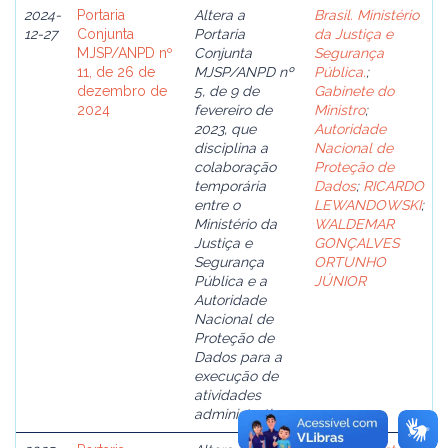
2024-
Portaria
Altera a
Brasil. Ministério
12-27
Conjunta
Portaria
da Justiça e
MJSP/ANPD nº
Conjunta
Segurança
11, de 26 de
MJSP/ANPD nº
Pública.
;
dezembro de
5, de 9 de
Gabinete do
2024
fevereiro de
Ministro
;
2023, que
Autoridade
disciplina a
Nacional de
colaboração
Proteção de
temporária
Dados
;
RICARDO
entre o
LEWANDOWSKI
;
Ministério da
WALDEMAR
Justiça e
GONÇALVES
Segurança
ORTUNHO
Pública e a
JÚNIOR
Autoridade
Nacional de
Proteção de
Dados para a
execução de
atividades
administrativas.