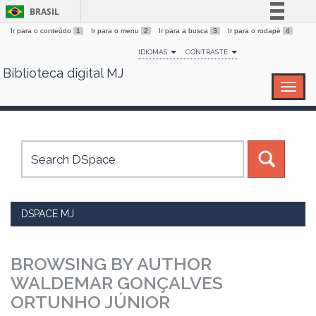
BRASIL
Ir para o conteúdo
1
Ir para o menu
2
Ir para a busca
3
Ir para o rodapé
4
Simplifique!
IDIOMAS
CONTRASTE
Comunica BR
Biblioteca digital MJ
Skip
Participe
navigation
Acesso à informação
Legislação
Canais
DSPACE MJ
BROWSING BY AUTHOR
WALDEMAR GONÇALVES
ORTUNHO JÚNIOR