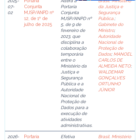
2025-
Portaria
Altera a
Brasil. Ministério
07-
Conjunta
Portaria
da Justiça e
02
MJSP/ANPD nº
Conjunta
Segurança
12, de 1º de
MJSP/ANPD nº
Pública.
;
julho de 2025
5, de 9 de
Gabinete do
fevereiro de
Ministro
;
2023, que
Autoridade
disciplina a
Nacional de
colaboração
Proteção de
temporária
Dados
;
MANOEL
entre o
CARLOS DE
Ministério da
ALMEIDA NETO
;
Justiça e
WALDEMAR
Segurança
GONÇALVES
Pública e a
ORTUNHO
Autoridade
JÚNIOR
Nacional de
Proteção de
Dados para a
execução de
atividades
administrativas.
2026-
Portaria
Efetiva
Brasil. Ministério