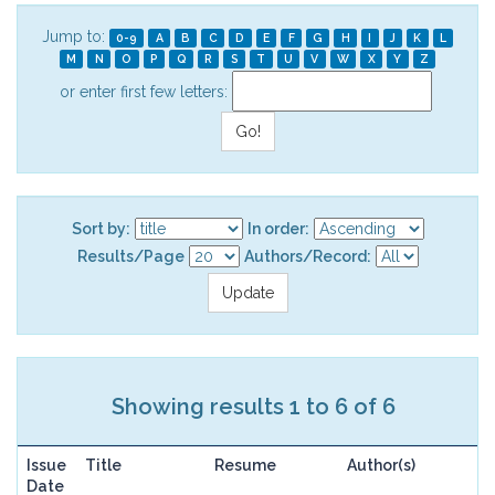
Jump to:
0-9
A
B
C
D
E
F
G
H
I
J
K
L
M
N
O
P
Q
R
S
T
U
V
W
X
Y
Z
or enter first few letters:
Sort by:
In order:
Results/Page
Authors/Record:
Showing results 1 to 6 of 6
Issue
Title
Resume
Author(s)
Date