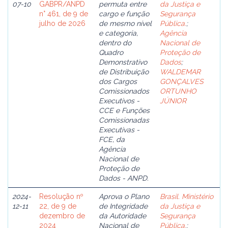
07-10
GABPR/ANPD
permuta entre
da Justiça e
n° 461, de 9 de
cargo e função
Segurança
julho de 2026
de mesmo nível
Pública.
;
e categoria,
Agência
dentro do
Nacional de
Quadro
Proteção de
Demonstrativo
Dados
;
de Distribuição
WALDEMAR
dos Cargos
GONÇALVES
Comissionados
ORTUNHO
Executivos -
JÚNIOR
CCE e Funções
Comissionadas
Executivas -
FCE, da
Agência
Nacional de
Proteção de
Dados - ANPD.
2024-
Resolução nº
Aprova o Plano
Brasil. Ministério
12-11
22, de 9 de
de Integridade
da Justiça e
dezembro de
da Autoridade
Segurança
2024
Nacional de
Pública.
;