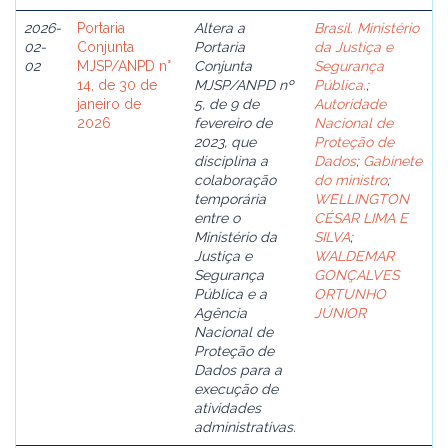
2026-
Portaria
Altera a
Brasil. Ministério
02-
Conjunta
Portaria
da Justiça e
02
MJSP/ANPD n°
Conjunta
Segurança
14, de 30 de
MJSP/ANPD nº
Pública.
;
janeiro de
5, de 9 de
Autoridade
2026
fevereiro de
Nacional de
2023, que
Proteção de
disciplina a
Dados
;
Gabinete
colaboração
do ministro
;
temporária
WELLINGTON
entre o
CÉSAR LIMA E
Ministério da
SILVA
;
Justiça e
WALDEMAR
Segurança
GONÇALVES
Pública e a
ORTUNHO
Agência
JÚNIOR
Nacional de
Proteção de
Dados para a
execução de
atividades
administrativas.