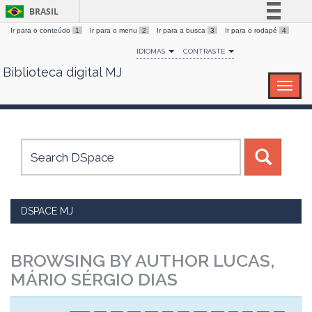
BRASIL
Ir para o conteúdo
1
Ir para o menu
2
Ir para a busca
3
Ir para o rodapé
4
Simplifique!
IDIOMAS
CONTRASTE
Comunica BR
Biblioteca digital MJ
Skip
Participe
navigation
Acesso à informação
Legislação
Canais
DSPACE MJ
BROWSING BY AUTHOR LUCAS,
MÁRIO SÉRGIO DIAS