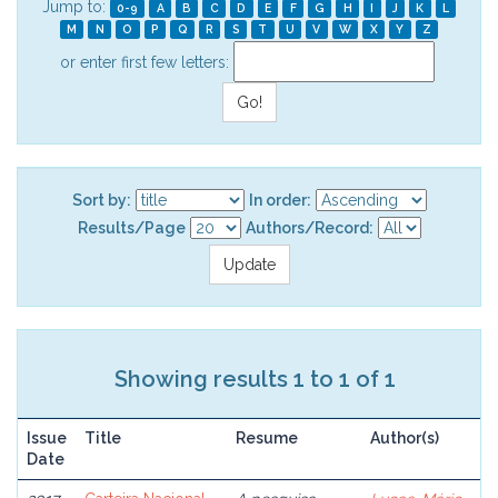
Jump to:
0-9
A
B
C
D
E
F
G
H
I
J
K
L
M
N
O
P
Q
R
S
T
U
V
W
X
Y
Z
or enter first few letters:
Sort by:
In order:
Results/Page
Authors/Record:
Showing results 1 to 1 of 1
Issue
Title
Resume
Author(s)
Date