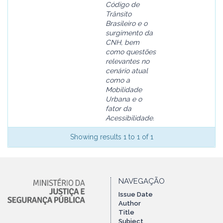
Código de
Trânsito
Brasileiro e o
surgimento da
CNH, bem
como questões
relevantes no
cenário atual
como a
Mobilidade
Urbana e o
fator da
Acessibilidade.
Showing results 1 to 1 of 1
NAVEGAÇÃO
Issue Date
Author
Title
Subject