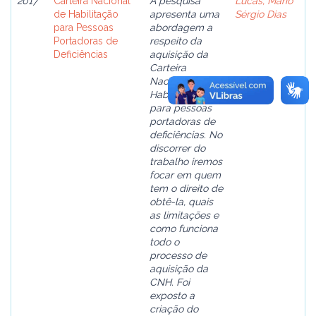
2017
Carteira Nacional
A pesquisa
Lucas, Mário
de Habilitação
apresenta uma
Sérgio Dias
para Pessoas
abordagem a
Portadoras de
respeito da
Deficiências
aquisição da
Carteira
Nacional de
Habilitação
para pessoas
portadoras de
deficiências. No
discorrer do
trabalho iremos
focar em quem
tem o direito de
obtê-la, quais
as limitações e
como funciona
todo o
processo de
aquisição da
CNH. Foi
exposto a
criação do