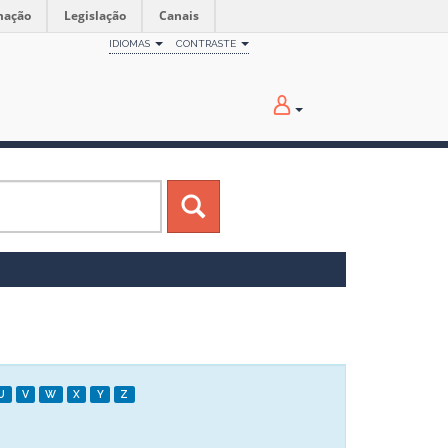
mação
Legislação
Canais
IDIOMAS
CONTRASTE
U
V
W
X
Y
Z