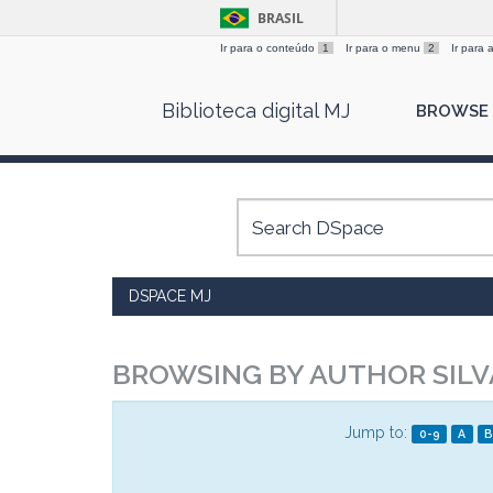
BRASIL
Ir para o conteúdo
1
Ir para o menu
2
Ir para
Skip
Biblioteca digital MJ
BROWSE
navigation
DSPACE MJ
BROWSING BY AUTHOR SILVA
Jump to:
0-9
A
B