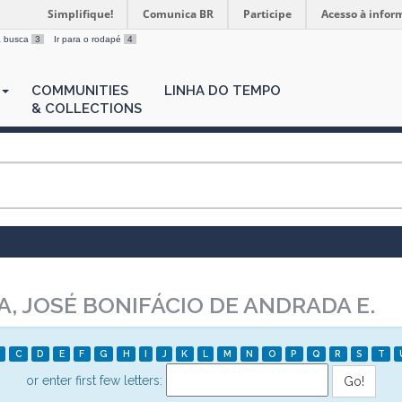
Simplifique!
Comunica BR
Participe
Acesso à infor
 a busca
3
Ir para o rodapé
4
COMMUNITIES
LINHA DO TEMPO
& COLLECTIONS
, JOSÉ BONIFÁCIO DE ANDRADA E.
C
D
E
F
G
H
I
J
K
L
M
N
O
P
Q
R
S
T
or enter first few letters: