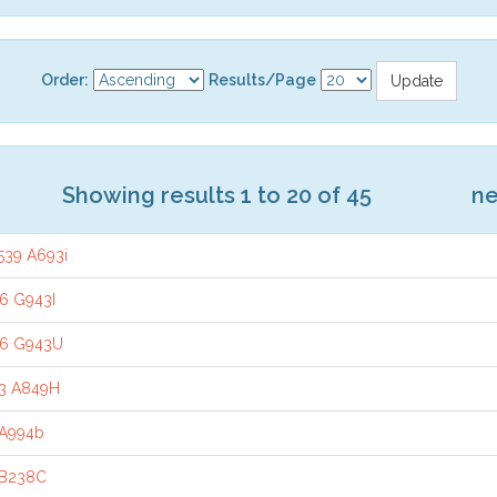
Order:
Results/Page
Showing results 1 to 20 of 45
ne
539 A693i
6 G943I
.6 G943U
.3 A849H
 A994b
 B238C