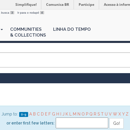
Simplifique!
Comunica BR
Participe
Acesso à infor
 a busca
3
Ir para o rodapé
4
COMMUNITIES
LINHA DO TEMPO
& COLLECTIONS
Jump to:
A
B
C
D
E
F
G
H
I
J
K
L
M
N
O
P
Q
R
S
T
U
V
W
X
Y
Z
0-9
or enter first few letters: