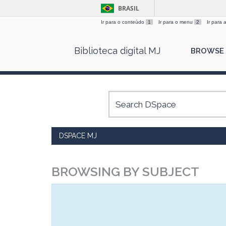
BRASIL
Ir para o conteúdo
1
Ir para o menu
2
Ir para
Skip
Biblioteca digital MJ
BROWSE
navigation
DSPACE MJ
BROWSING BY SUBJECT