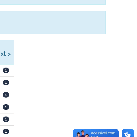
xt >
1
1
1
1
1
1