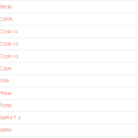
 B813b
 C287b
C331b v.1
C331b v.2
C331b v.3
C357a
J76b
M141a
 R375b
S586d T. 2
 S586b