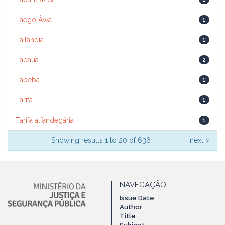
Taego Âwa
1
Tailândia
1
Tapauá
2
Tapeba
1
Tarifa
1
Tarifa alfandegária
1
Showing results 1 to 20 of 636
next >
NAVEGAÇÃO
Issue Date
Author
Title