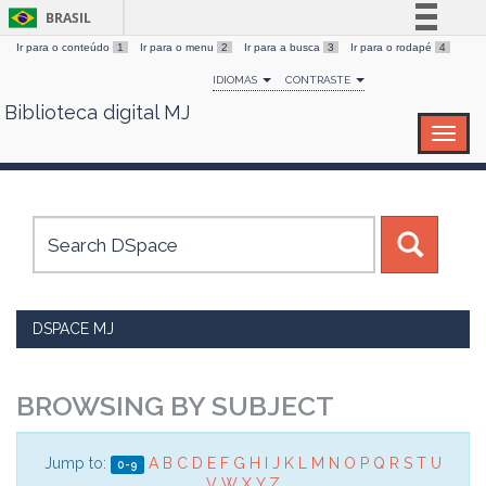
BRASIL
Ir para o conteúdo
1
Ir para o menu
2
Ir para a busca
3
Ir para o rodapé
4
Simplifique!
IDIOMAS
CONTRASTE
Comunica BR
Biblioteca digital MJ
Skip
Participe
navigation
Acesso à informação
Legislação
Canais
DSPACE MJ
BROWSING BY SUBJECT
Jump to:
A
B
C
D
E
F
G
H
I
J
K
L
M
N
O
P
Q
R
S
T
U
0-9
V
W
X
Y
Z