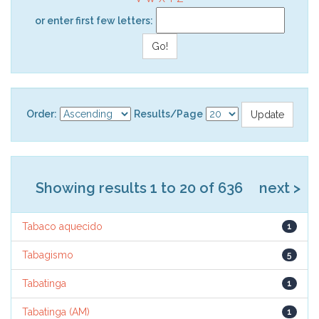
or enter first few letters:
Order:
Results/Page
Showing results 1 to 20 of 636
next >
Tabaco aquecido
1
Tabagismo
5
Tabatinga
1
Tabatinga (AM)
1