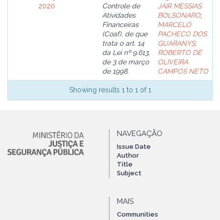
2020
Controle de
JAIR MESSIAS
Atividades
BOLSONARO
;
Financeiras
MARCELO
(Coaf), de que
PACHECO DOS
trata o art. 14
GUARANYS
;
da Lei nº 9.613,
ROBERTO DE
de 3 de março
OLIVEIRA
de 1998.
CAMPOS NETO
Showing results 1 to 1 of 1
NAVEGAÇÃO
Issue Date
Author
Title
Subject
MAIS
Communities