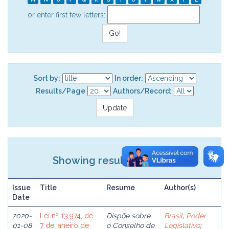
or enter first few letters:
Sort by:
In order:
Results/Page
Authors/Record:
Showing results 1 to 1 of 1
Issue
Title
Resume
Author(s)
Date
2020-
Lei nº 13.974, de
Dispõe sobre
Brasil
;
Poder
01-08
7 de janeiro de
o Conselho de
Legislativo
;