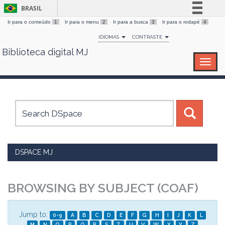
BRASIL
Ir para o conteúdo
1
Ir para o menu
2
Ir para a busca
3
Ir para o rodapé
4
Simplifique!
IDIOMAS
CONTRASTE
Comunica BR
Biblioteca digital MJ
Skip
Participe
navigation
Acesso à informação
Legislação
Canais
DSPACE MJ
BROWSING BY SUBJECT (COAF)
Jump to:
0-9
A
B
C
D
E
F
G
H
I
J
K
L
M
N
O
P
Q
R
S
T
U
V
W
X
Y
Z