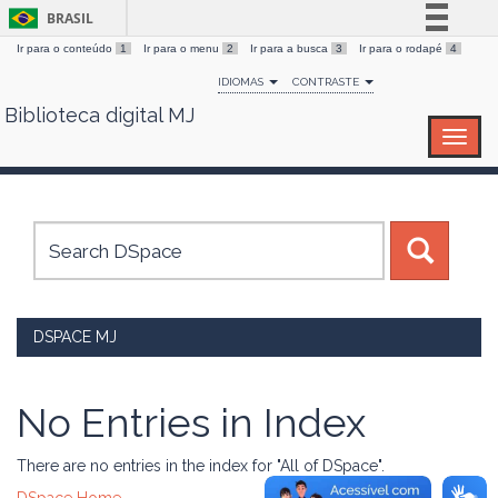
BRASIL
Ir para o conteúdo
1
Ir para o menu
2
Ir para a busca
3
Ir para o rodapé
4
Simplifique!
IDIOMAS
CONTRASTE
Comunica BR
Biblioteca digital MJ
Skip
Participe
navigation
Acesso à informação
Legislação
Canais
DSPACE MJ
No Entries in Index
There are no entries in the index for "All of DSpace".