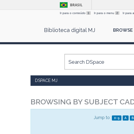
BRASIL
Ir para o conteúdo
1
Ir para o menu
2
Ir para
Skip
Biblioteca digital MJ
BROWSE
navigation
DSPACE MJ
BROWSING BY SUBJECT CADA
Jump to:
0-9
A
B