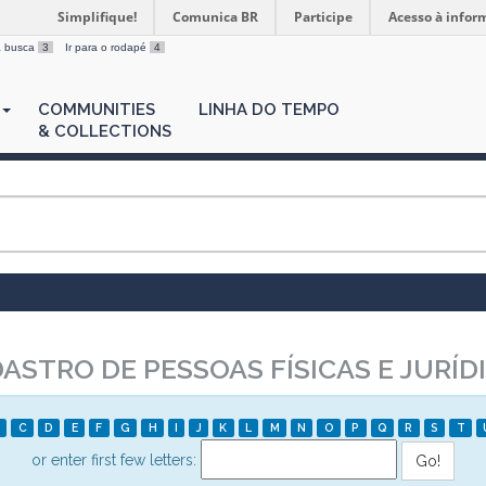
Simplifique!
Comunica BR
Participe
Acesso à infor
 a busca
3
Ir para o rodapé
4
COMMUNITIES
LINHA DO TEMPO
& COLLECTIONS
STRO DE PESSOAS FÍSICAS E JURÍD
C
D
E
F
G
H
I
J
K
L
M
N
O
P
Q
R
S
T
or enter first few letters: