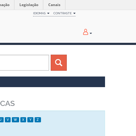
mação
Legislação
Canais
IDIOMAS
CONTRASTE
ICAS
U
V
W
X
Y
Z