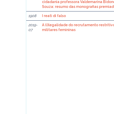
cidadania professora Valdemarina Bidon
Souza: resumo das monografias premiad
1908
I reati di falso
2019-
A (i)legalidade do recrutamento restritivo
07
militares femininas