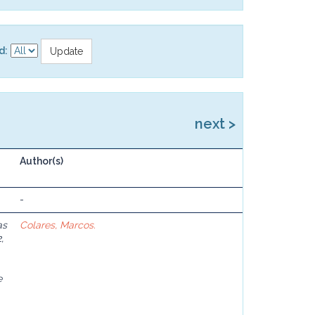
d:
next >
Author(s)
-
as
Colares, Marcos.
,
e