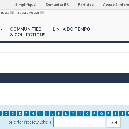
Simplifique!
Comunica BR
Participe
Acesso à infor
 a busca
3
Ir para o rodapé
4
COMMUNITIES
LINHA DO TEMPO
& COLLECTIONS
C
D
E
F
G
H
I
J
K
L
M
N
O
P
Q
R
S
T
or enter first few letters: