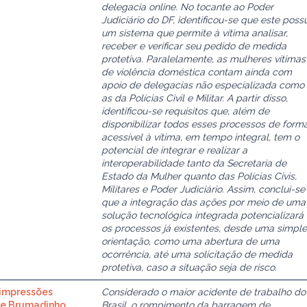
delegacia online. No tocante ao Poder
Judiciário do DF, identificou-se que este possu
um sistema que permite à vítima analisar,
receber e verificar seu pedido de medida
protetiva. Paralelamente, as mulheres vítimas
de violência doméstica contam ainda com
apoio de delegacias não especializada como
as da Polícias Civil e Militar. A partir disso,
identificou-se requisitos que, além de
disponibilizar todos esses processos de form
acessível à vítima, em tempo integral, tem o
potencial de integrar e realizar a
interoperabilidade tanto da Secretaria de
Estado da Mulher quanto das Polícias Civis,
Militares e Poder Judiciário. Assim, conclui-se
que a integração das ações por meio de uma
solução tecnológica integrada potencializará
os processos já existentes, desde uma simpl
orientação, como uma abertura de uma
ocorrência, até uma solicitação de medida
protetiva, caso a situação seja de risco.
 impressões
Considerado o maior acidente de trabalho do
de Brumadinho
Brasil, o rompimento da barragem de