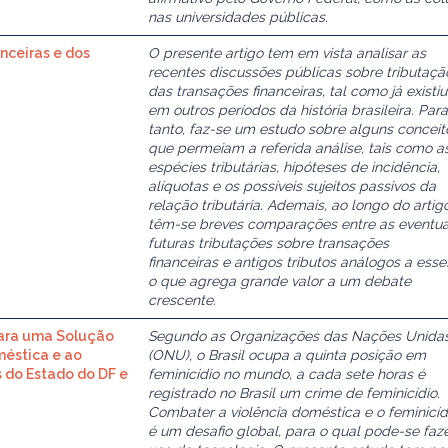
nas universidades públicas.
anceiras e dos
O presente artigo tem em vista analisar as
recentes discussões públicas sobre tributaçã
das transações financeiras, tal como já existiu
em outros períodos da história brasileira. Para
tanto, faz-se um estudo sobre alguns conceit
que permeiam a referida análise, tais como a
espécies tributárias, hipóteses de incidência,
alíquotas e os possíveis sujeitos passivos da
relação tributária. Ademais, ao longo do artigo
têm-se breves comparações entre as eventua
futuras tributações sobre transações
financeiras e antigos tributos análogos a esse
o que agrega grande valor a um debate
crescente.
Para uma Solução
Segundo as Organizações das Nações Unida
méstica e ao
(ONU), o Brasil ocupa a quinta posição em
s do Estado do DF e
feminicídio no mundo, a cada sete horas é
registrado no Brasil um crime de feminicídio.
Combater a violência doméstica e o feminicíd
é um desafio global, para o qual pode-se faz