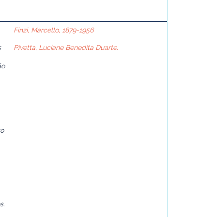
Finzi, Marcello, 1879-1956
s
Pivetta, Luciane Benedita Duarte.
ão
so
s.