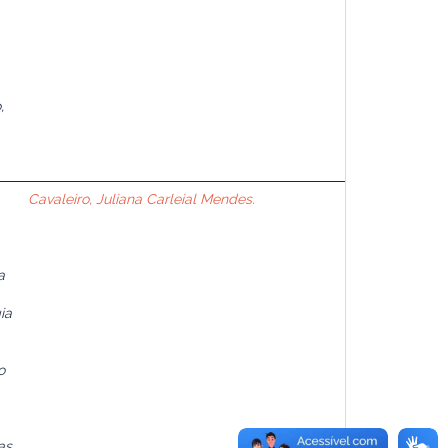
,
Cavaleiro, Juliana Carleial Mendes.
a
ia
o
as