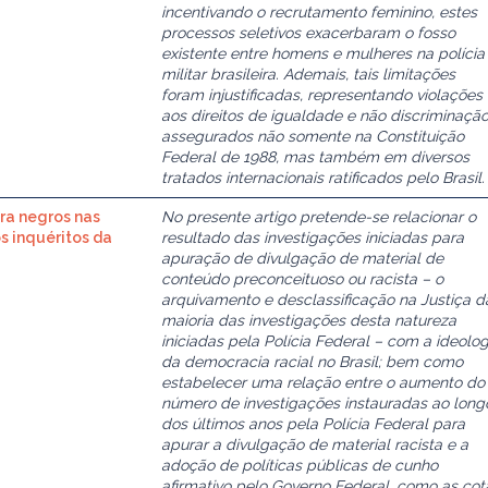
incentivando o recrutamento feminino, estes
processos seletivos exacerbaram o fosso
existente entre homens e mulheres na polícia
militar brasileira. Ademais, tais limitações
foram injustificadas, representando violações
aos direitos de igualdade e não discriminação
assegurados não somente na Constituição
Federal de 1988, mas também em diversos
tratados internacionais ratificados pelo Brasil.
ara negros nas
No presente artigo pretende-se relacionar o
s inquéritos da
resultado das investigações iniciadas para
apuração de divulgação de material de
conteúdo preconceituoso ou racista – o
arquivamento e desclassificação na Justiça d
maioria das investigações desta natureza
iniciadas pela Polícia Federal – com a ideolog
da democracia racial no Brasil; bem como
estabelecer uma relação entre o aumento do
número de investigações instauradas ao long
dos últimos anos pela Polícia Federal para
apurar a divulgação de material racista e a
adoção de políticas públicas de cunho
afirmativo pelo Governo Federal, como as cot