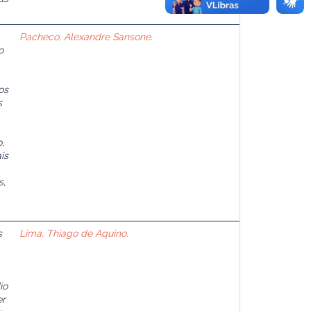
Pacheco, Alexandre Sansone.
o
os
s
,
is
s,
s
Lima, Thiago de Aquino.
io
er