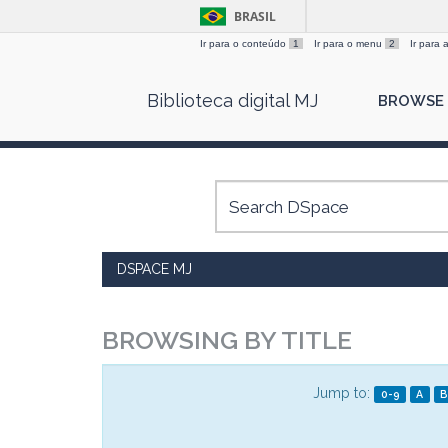
BRASIL
Ir para o conteúdo
1
Ir para o menu
2
Ir para
Skip
Biblioteca digital MJ
BROWSE
navigation
DSPACE MJ
BROWSING BY TITLE
Jump to:
0-9
A
B