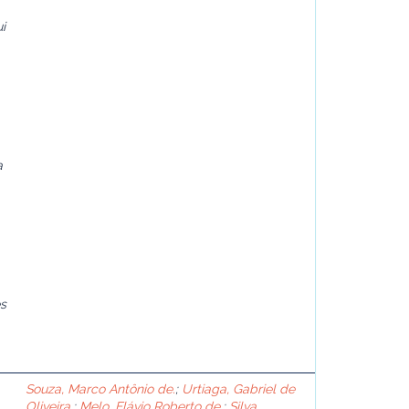
i
a
es
Souza, Marco Antônio de.
;
Urtiaga, Gabriel de
Oliveira.
;
Melo, Flávio Roberto de.
;
Silva,