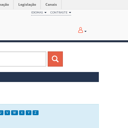
mação
Legislação
Canais
IDIOMAS
CONTRASTE
U
V
W
X
Y
Z