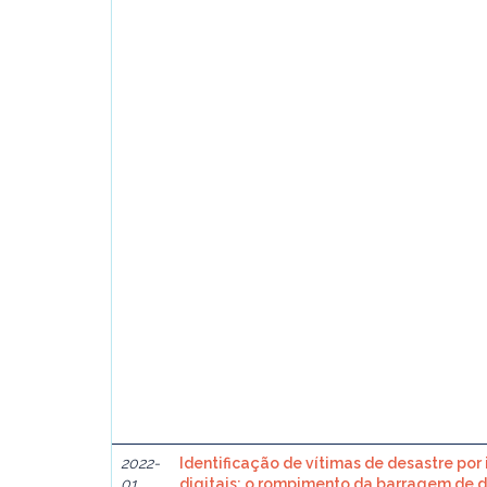
2022-
Identificação de vítimas de desastre por
01
digitais: o rompimento da barragem de 