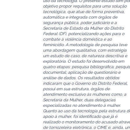
uso da tecnologia. O presente estudo tem po
objetivo propor requisitos para uma solução
tecnológica, que atue de forma preventiva,
automática e integrada com órgãos de
segurança pública, poder judiciário e a
Secretaria de Estado da Mulher do Distrito
Federal (DF), potencializando ações para o
combate à violência doméstica e ao
feminicídio. A metodologia de pesquisa teve
uma abordagem qualitativa, com estratégia
um estudo de caso, de natureza descritiva e
exploratória. O estudo foi desenvolvido em
quatro etapas: pesquisa bibliográfica; pesqui
documental; aplicação de questionário e
análise de dados. Os resultados obtidos
indicaram que o Governo do Distrito Federal,
possui em sua estrutura, órgãos de
atendimento exclusivo às mulheres como, a
Secretaria da Mulher, duas delegacias
especializadas no atendimento à mulher.
Quanto ao uso da tecnologia pela estrutura d
apoio à mulher, foi identificado que já é
realizado o monitoramento do acusado atrav
de tornozeleira eletrônica, o CIME e, ainda, u