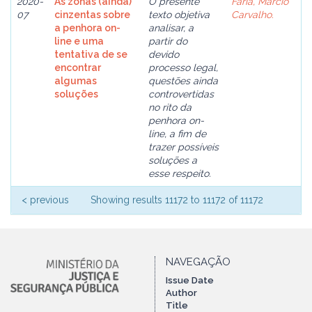
2020-
As zonas (ainda)
O presente
Faria, Márcio
07
cinzentas sobre
texto objetiva
Carvalho.
a penhora on-
analisar, a
line e uma
partir do
tentativa de se
devido
encontrar
processo legal,
algumas
questões ainda
soluções
controvertidas
no rito da
penhora on-
line, a fim de
trazer possíveis
soluções a
esse respeito.
< previous
Showing results 11172 to 11172 of 11172
NAVEGAÇÃO
Issue Date
Author
Title