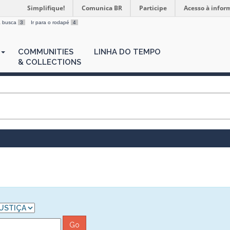
Simplifique!
Comunica BR
Participe
Acesso à infor
 a busca
3
Ir para o rodapé
4
COMMUNITIES
LINHA DO TEMPO
& COLLECTIONS