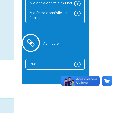
Violência contra a mulher
1
Violência doméstica e
1
familiar
HAS FILE(S)
true
1