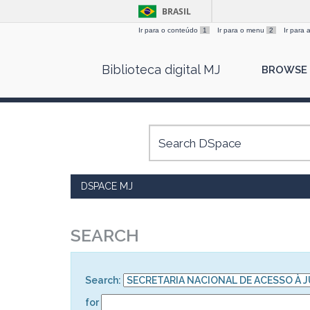
BRASIL
Ir para o conteúdo
1
Ir para o menu
2
Ir para
Skip
Biblioteca digital MJ
BROWSE
navigation
DSPACE MJ
SEARCH
Search:
for