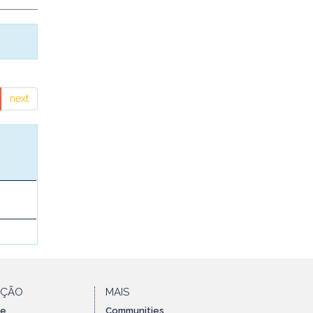
next
AÇÃO
MAIS
te
Communities