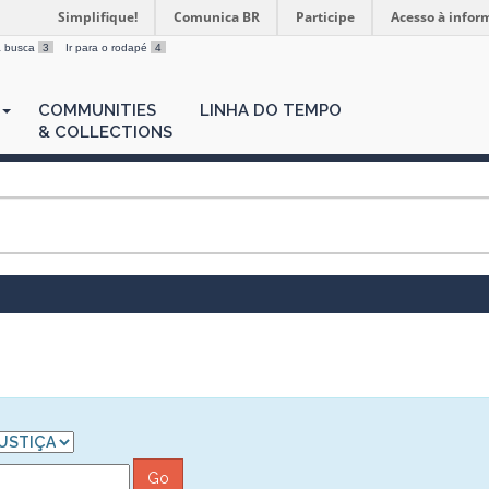
Simplifique!
Comunica BR
Participe
Acesso à infor
 a busca
3
Ir para o rodapé
4
COMMUNITIES
LINHA DO TEMPO
& COLLECTIONS