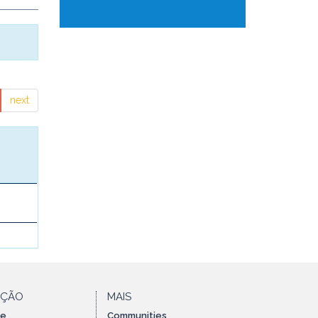
next
AÇÃO
MAIS
te
Communities