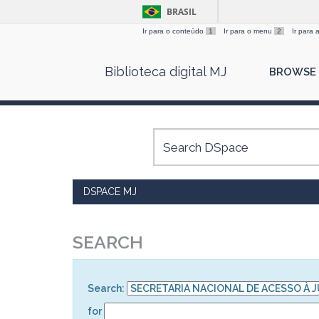
BRASIL
Ir para o conteúdo
1
Ir para o menu
2
Ir para
Skip
Biblioteca digital MJ
BROWSE
navigation
DSPACE MJ
SEARCH
Search:
for