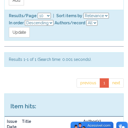
Results/Page
|
Sort items by
In order
Authors/record
Results 1-1 of 1 (Search time: 0.001 seconds).
previous
1
next
Item hits:
Issue
Title
Author(s)
Date