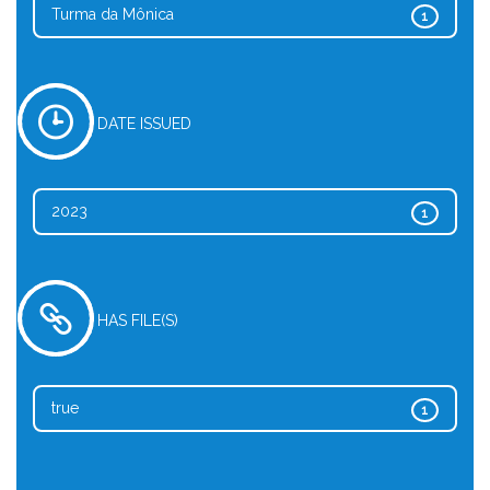
Turma da Mônica
1
DATE ISSUED
2023
1
HAS FILE(S)
true
1