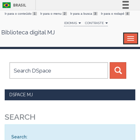
BRASIL
Ir para o conteúdo
1
Ir para o menu
2
Ir para a busca
3
Ir para o rodapé
4
Simplifique!
IDIOMAS
CONTRASTE
Comunica BR
Biblioteca digital MJ
Skip
Participe
navigation
Acesso à informação
Legislação
Canais
DSPACE MJ
SEARCH
Search: