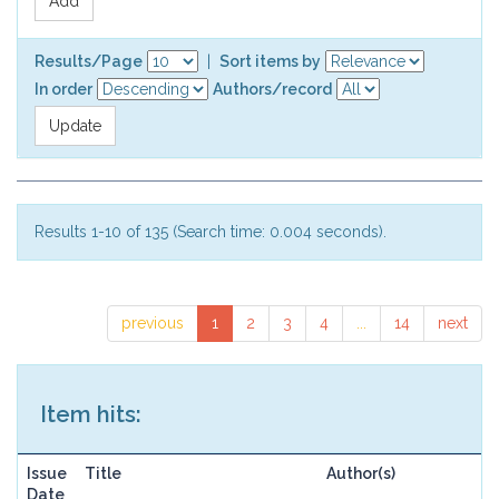
Results/Page
|
Sort items by
In order
Authors/record
Results 1-10 of 135 (Search time: 0.004 seconds).
previous
1
2
3
4
...
14
next
Item hits:
Issue
Title
Author(s)
Date