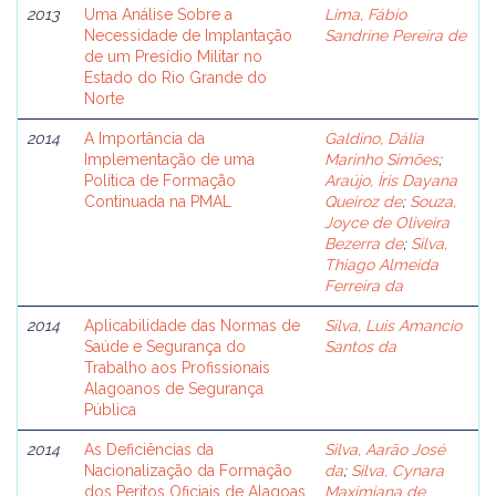
2013
Uma Análise Sobre a
Lima, Fábio
Necessidade de Implantação
Sandrine Pereira de
de um Presídio Militar no
Estado do Rio Grande do
Norte
2014
A Importância da
Galdino, Dália
Implementação de uma
Marinho Simões
;
Política de Formação
Araújo, Íris Dayana
Continuada na PMAL
Queiroz de
;
Souza,
Joyce de Oliveira
Bezerra de
;
Silva,
Thiago Almeida
Ferreira da
2014
Aplicabilidade das Normas de
Silva, Luis Amancio
Saúde e Segurança do
Santos da
Trabalho aos Profissionais
Alagoanos de Segurança
Pública
2014
As Deficiências da
Silva, Aarão José
Nacionalização da Formação
da
;
Silva, Cynara
dos Peritos Oficiais de Alagoas
Maximiana de