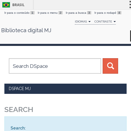
BRASIL
Ir para o conteúdo
1
Ir para o menu
2
Ir para a busca
3
Ir para o rodapé
4
Simplifique!
IDIOMAS
CONTRASTE
Comunica BR
Biblioteca digital MJ
Skip
Participe
navigation
Acesso à informação
Legislação
Canais
DSPACE MJ
SEARCH
Search: