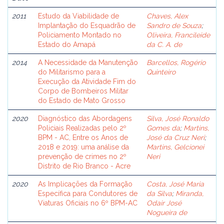
2011
Estudo da Viabilidade de
Chaves, Alex
Implantação do Esquadrão de
Sandro de Souza
;
Policiamento Montado no
Oliveira, Francileide
Estado do Amapá
da C. A. de
2014
A Necessidade da Manutenção
Barcellos, Rogério
do Militarismo para a
Quinteiro
Execução da Atividade Fim do
Corpo de Bombeiros Militar
do Estado de Mato Grosso
2020
Diagnóstico das Abordagens
Silva, José Ronaldo
Policiais Realizadas pelo 2º
Gomes da
;
Martins,
BPM - AC, Entre os Anos de
José da Cruz Neri
;
2018 e 2019: uma análise da
Martins, Gelcionei
prevenção de crimes no 2º
Neri
Distrito de Rio Branco - Acre
2020
As Implicações da Formação
Costa, José Maria
Específica para Condutores de
da Silva
;
Miranda,
Viaturas Oficiais no 6º BPM-AC
Odair José
Nogueira de