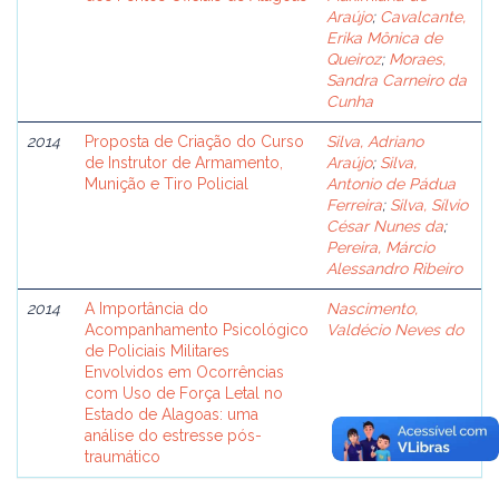
Araújo
;
Cavalcante,
Erika Mônica de
Queiroz
;
Moraes,
Sandra Carneiro da
Cunha
2014
Proposta de Criação do Curso
Silva, Adriano
de Instrutor de Armamento,
Araújo
;
Silva,
Munição e Tiro Policial
Antonio de Pádua
Ferreira
;
Silva, Sílvio
César Nunes da
;
Pereira, Márcio
Alessandro Ribeiro
2014
A Importância do
Nascimento,
Acompanhamento Psicológico
Valdécio Neves do
de Policiais Militares
Envolvidos em Ocorrências
com Uso de Força Letal no
Estado de Alagoas: uma
análise do estresse pós-
traumático