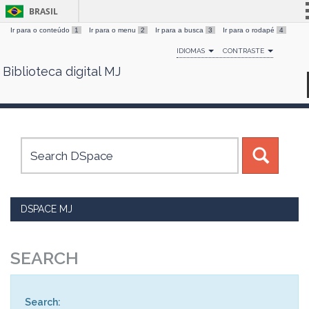
BRASIL
Ir para o conteúdo
1
Ir para o menu
2
Ir para a busca
3
Ir para o rodapé
4
Simplifique!
IDIOMAS
CONTRASTE
Comunica BR
Biblioteca digital MJ
Skip
Participe
navigation
Acesso à informação
Legislação
Canais
DSPACE MJ
SEARCH
Search: