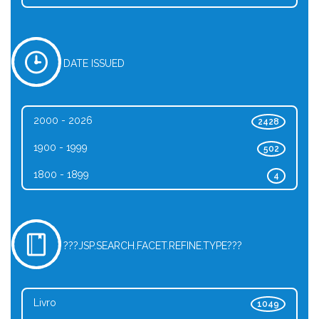
DATE ISSUED
2000 - 2026
2428
1900 - 1999
502
1800 - 1899
4
???JSP.SEARCH.FACET.REFINE.TYPE???
Livro
1049