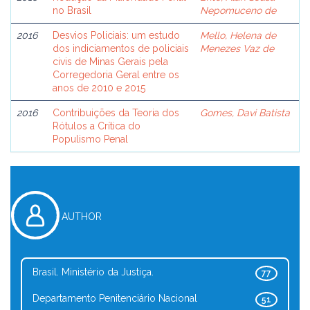
no Brasil
Nepomuceno de
2016
Desvios Policiais: um estudo
Mello, Helena de
dos indiciamentos de policiais
Menezes Vaz de
civis de Minas Gerais pela
Corregedoria Geral entre os
anos de 2010 e 2015
2016
Contribuições da Teoria dos
Gomes, Davi Batista
Rótulos a Crítica do
Populismo Penal
AUTHOR
Brasil. Ministério da Justiça.
77
Departamento Penitenciário Nacional
51