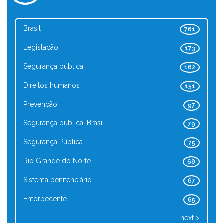
Brasil
761
Legislação
173
Segurança pública
162
Direitos humanos
151
Prevenção
97
Segurança pública, Brasil
79
Segurança Pública
75
Rio Grande do Norte
68
Sistema penitenciário
67
Entorpecente
65
next >