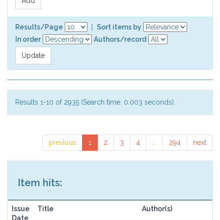
Results/Page
|
Sort items by
In order
Authors/record
Results 1-10 of 2935 (Search time: 0.003 seconds).
previous
1
2
3
4
...
294
next
Item hits:
Issue
Title
Author(s)
Date