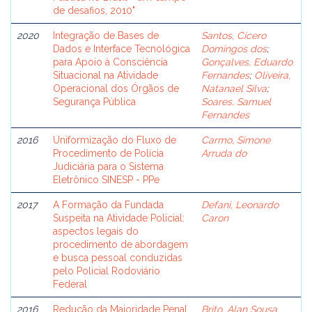
de desafios, 2010"
2020
Integração de Bases de
Santos, Cícero
Dados e Interface Tecnológica
Domingos dos
;
para Apoio à Consciência
Gonçalves, Eduardo
Situacional na Atividade
Fernandes
;
Oliveira,
Operacional dos Órgãos de
Natanael Silva
;
Segurança Pública
Soares, Samuel
Fernandes
2016
Uniformização do Fluxo de
Carmo, Simone
Procedimento de Polícia
Arruda do
Judiciária para o Sistema
Eletrônico SINESP - PPe
2017
A Formação da Fundada
Defani, Leonardo
Suspeita na Atividade Policial:
Caron
aspectos legais do
procedimento de abordagem
e busca pessoal conduzidas
pelo Policial Rodoviário
Federal
2016
Redução da Maioridade Penal
Brito, Alan Sousa