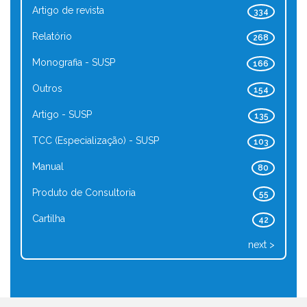
Artigo de revista
334
Relatório
268
Monografia - SUSP
166
Outros
154
Artigo - SUSP
135
TCC (Especialização) - SUSP
103
Manual
80
Produto de Consultoria
55
Cartilha
42
next >