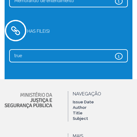
Memorando de entendimento
1
HAS FILE(S)
true
1
NAVEGAÇÃO
Issue Date
Author
Title
Subject
MAIS