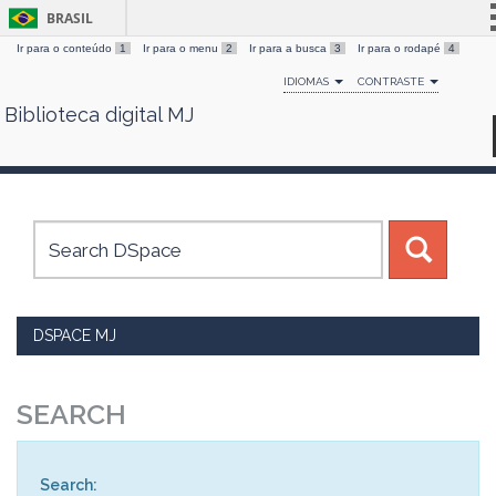
BRASIL
Ir para o conteúdo
1
Ir para o menu
2
Ir para a busca
3
Ir para o rodapé
4
Simplifique!
IDIOMAS
CONTRASTE
Comunica BR
Biblioteca digital MJ
Skip
Participe
navigation
Acesso à informação
Legislação
Canais
DSPACE MJ
SEARCH
Search: