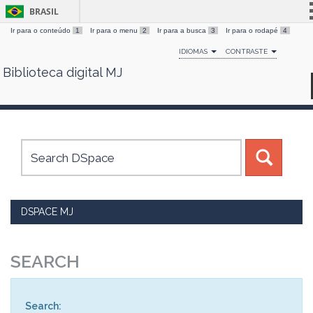
BRASIL
Ir para o conteúdo
1
Ir para o menu
2
Ir para a busca
3
Ir para o rodapé
4
Simplifique!
IDIOMAS
CONTRASTE
Comunica BR
Biblioteca digital MJ
Skip
Participe
navigation
Acesso à informação
Legislação
Canais
DSPACE MJ
SEARCH
Search: