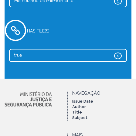
Memorando de entendimento
1
HAS FILE(S)
true
1
NAVEGAÇÃO
Issue Date
Author
Title
Subject
MAIS