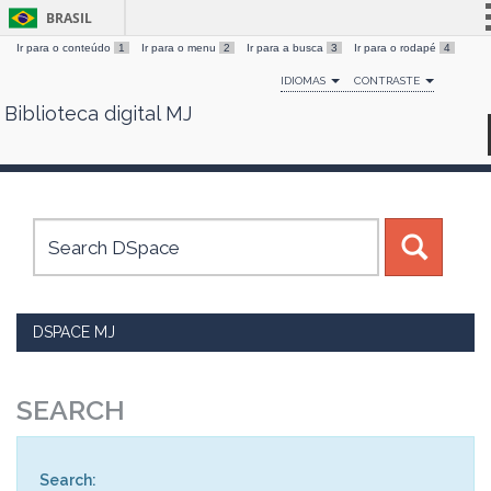
BRASIL
Ir para o conteúdo
1
Ir para o menu
2
Ir para a busca
3
Ir para o rodapé
4
Simplifique!
IDIOMAS
CONTRASTE
Comunica BR
Biblioteca digital MJ
Skip
Participe
navigation
Acesso à informação
Legislação
Canais
DSPACE MJ
SEARCH
Search: