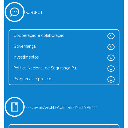
SUBJECT
Cooperação e colaboração
1
Governança
1
Investimentos
1
Política Nacional de Segurança Pú...
1
Programas e projetos
1
???JSP.SEARCH.FACET.REFINE.TYPE???