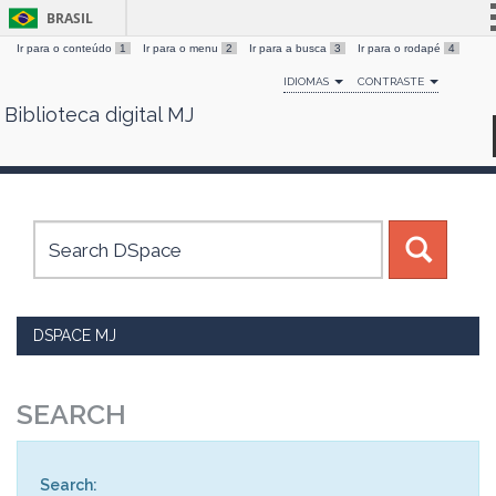
BRASIL
Ir para o conteúdo
1
Ir para o menu
2
Ir para a busca
3
Ir para o rodapé
4
Simplifique!
IDIOMAS
CONTRASTE
Comunica BR
Biblioteca digital MJ
Skip
Participe
navigation
Acesso à informação
Legislação
Canais
DSPACE MJ
SEARCH
Search: