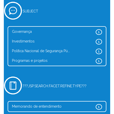
SUBJECT
Governança
1
Investimentos
1
Política Nacional de Segurança Pú...
1
Programas e projetos
1
???JSP.SEARCH.FACET.REFINE.TYPE???
Memorando de entendimento
1