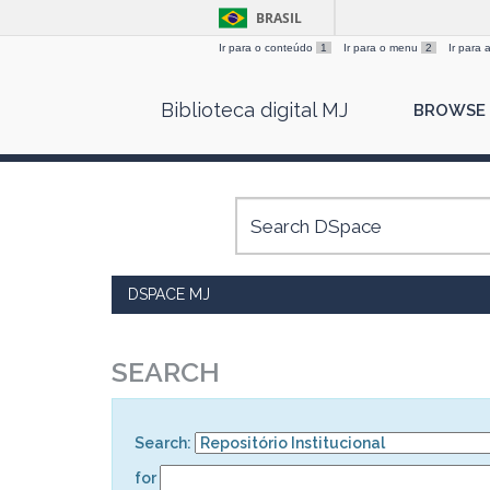
BRASIL
Ir para o conteúdo
1
Ir para o menu
2
Ir para
Skip
Biblioteca digital MJ
BROWSE
navigation
DSPACE MJ
SEARCH
Search:
for