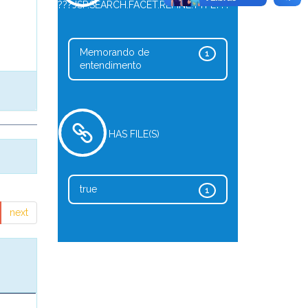
???JSP.SEARCH.FACET.REFINE.TYPE???
Memorando de
1
entendimento
HAS FILE(S)
true
1
next