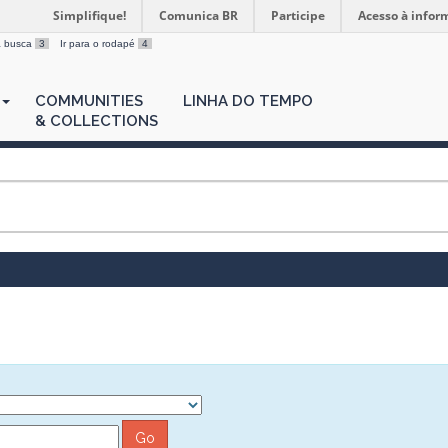
Simplifique!
Comunica BR
Participe
Acesso à infor
 a busca
3
Ir para o rodapé
4
COMMUNITIES
LINHA DO TEMPO
& COLLECTIONS