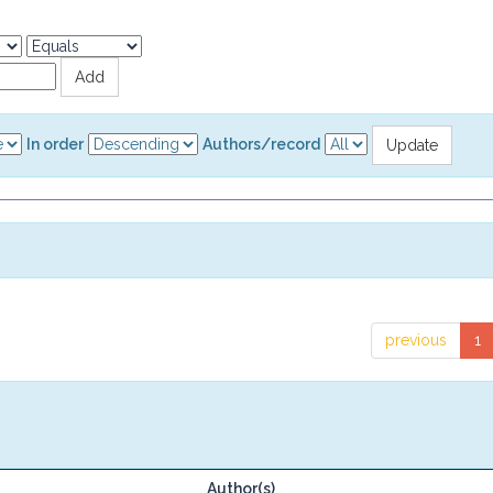
In order
Authors/record
previous
1
Author(s)