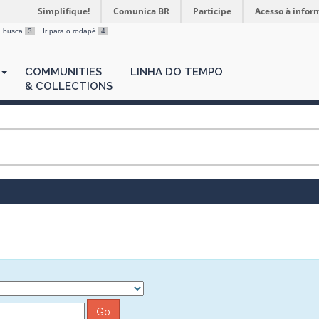
Simplifique!
Comunica BR
Participe
Acesso à infor
 a busca
3
Ir para o rodapé
4
COMMUNITIES
LINHA DO TEMPO
& COLLECTIONS