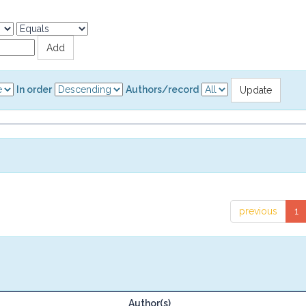
In order
Authors/record
previous
1
Author(s)