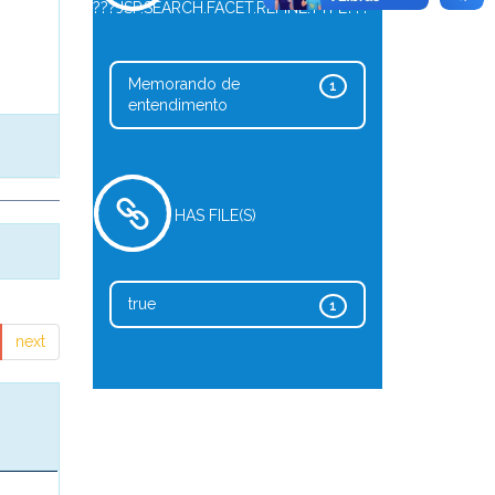
???JSP.SEARCH.FACET.REFINE.TYPE???
Memorando de
1
entendimento
HAS FILE(S)
true
1
next