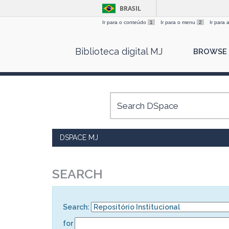
BRASIL
Ir para o conteúdo
1
Ir para o menu
2
Ir para
Skip
Biblioteca digital MJ
BROWSE
navigation
DSPACE MJ
SEARCH
Search:
for