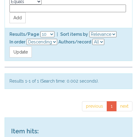
Results/Page
|
Sort items by
In order
Authors/record
Results 1-1 of 1 (Search time: 0.002 seconds).
previous
1
next
Item hits: