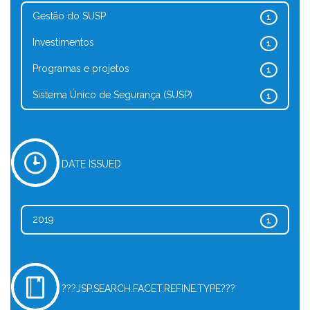
Gestão do SUSP
1
Investimentos
1
Programas e projetos
1
Sistema Único de Segurança (SUSP)
1
DATE ISSUED
2019
1
???JSP.SEARCH.FACET.REFINE.TYPE???