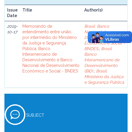
Issue
Title
Author(s)
Date
2019-
Memorando de
Brasil. Banco
10-17
entendimento entre união,
Nacional de
por intermédio do Ministério
Desenvolvimento
da Justiça e Segurança
Econômico e Social -
Pública, Banco
BNDES.
;
Brasil.
Interamericano de
Banco
Desenvolvimento e Banco
Interamericano de
Nacional de Desenvolvimento
Desenvolvimento
Econômico e Social - BNDES
(BID).
;
Brasil.
Ministério da Justiça
e Segurança Pública.
SUBJECT