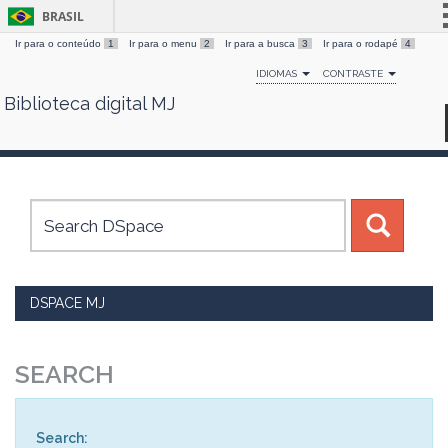
BRASIL
Ir para o conteúdo
1
Ir para o menu
2
Ir para a busca
3
Ir para o rodapé
4
Simplifique!
IDIOMAS
CONTRASTE
Comunica BR
Biblioteca digital MJ
Skip
Participe
navigation
Acesso à informação
Legislação
Canais
DSPACE MJ
SEARCH
Search: