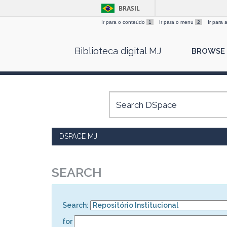
BRASIL
Ir para o conteúdo
1
Ir para o menu
2
Ir para
Skip
Biblioteca digital MJ
BROWSE
navigation
DSPACE MJ
SEARCH
Search:
for