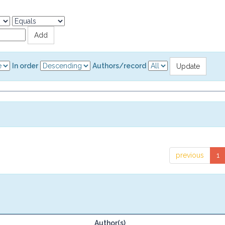
In order
Authors/record
previous
1
Author(s)