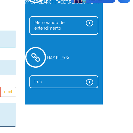
???JSP.SEARCH.FACET.REFINE.TYPE???
Memorando de
1
entendimento
HAS FILE(S)
true
1
next