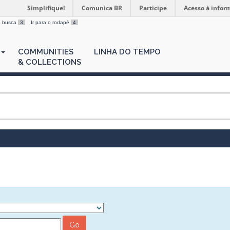
Simplifique!
Comunica BR
Participe
Acesso à infor
 a busca
3
Ir para o rodapé
4
COMMUNITIES
LINHA DO TEMPO
& COLLECTIONS