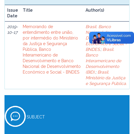
Issue
Title
Author(s)
Date
2019-
Memorando de
Brasil. Banco
10-17
entendimento entre união,
Nacional de
por intermédio do Ministério
Desenvolvimento
da Justiça e Segurança
Econômico e Social -
Pública, Banco
BNDES.
;
Brasil.
Interamericano de
Banco
Desenvolvimento e Banco
Interamericano de
Nacional de Desenvolvimento
Desenvolvimento
Econômico e Social - BNDES
(BID).
;
Brasil.
Ministério da Justiça
e Segurança Pública.
SUBJECT