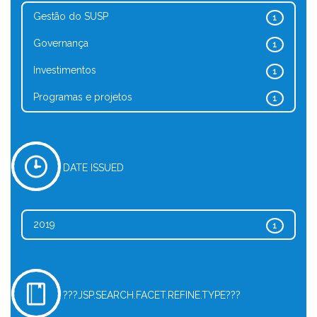
Gestão do SUSP
1
Governança
1
Investimentos
1
Programas e projetos
1
DATE ISSUED
2019
1
???JSP.SEARCH.FACET.REFINE.TYPE???