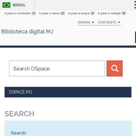
BRASIL
Ir para o conteúdo
1
Ir para o menu
2
Ir para a busca
3
Ir para o rodapé
4
Simplifique!
IDIOMAS
CONTRASTE
Comunica BR
Biblioteca digital MJ
Skip
Participe
navigation
Acesso à informação
Legislação
Canais
DSPACE MJ
SEARCH
Search: