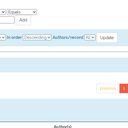
In order
Authors/record
previous
1
Author(s)