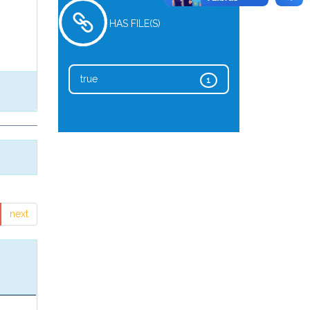
HAS FILE(S)
true
1
next