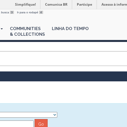
Simplifique!
Comunica BR
Participe
Acesso à infor
 a busca
3
Ir para o rodapé
4
COMMUNITIES
LINHA DO TEMPO
& COLLECTIONS