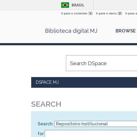
BRASIL
Ir para o conteúdo
1
Ir para o menu
2
Ir para
Skip
Biblioteca digital MJ
BROWSE
navigation
DSPACE MJ
SEARCH
Search:
for