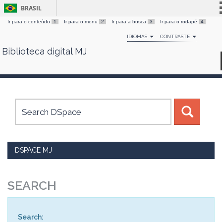
BRASIL
Ir para o conteúdo
1
Ir para o menu
2
Ir para a busca
3
Ir para o rodapé
4
Simplifique!
IDIOMAS
CONTRASTE
Comunica BR
Biblioteca digital MJ
Skip
Participe
navigation
Acesso à informação
Legislação
Canais
DSPACE MJ
SEARCH
Search: