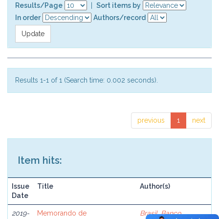
Results/Page
|
Sort items by
In order
Authors/record
Results 1-1 of 1 (Search time: 0.002 seconds).
previous
1
next
Item hits:
Issue
Title
Author(s)
Date
2019-
Memorando de
Brasil. Banco