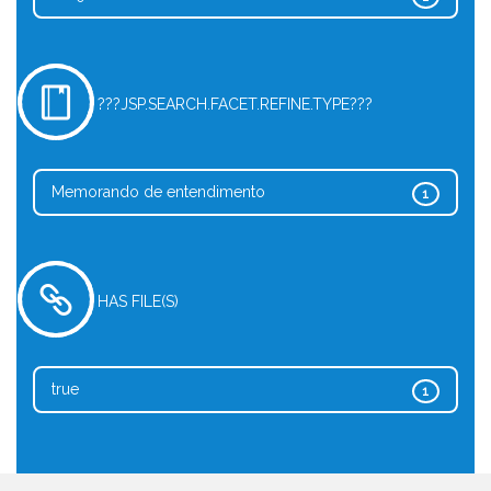
???JSP.SEARCH.FACET.REFINE.TYPE???
Memorando de entendimento
1
HAS FILE(S)
true
1