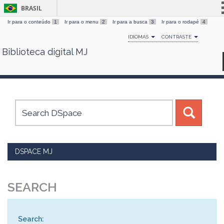
BRASIL
Ir para o conteúdo
1
Ir para o menu
2
Ir para a busca
3
Ir para o rodapé
4
Simplifique!
IDIOMAS
CONTRASTE
Comunica BR
Biblioteca digital MJ
Skip
Participe
navigation
Acesso à informação
Legislação
Canais
DSPACE MJ
SEARCH
Search: