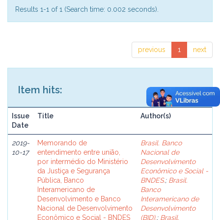
Results 1-1 of 1 (Search time: 0.002 seconds).
previous
1
next
Item hits:
Issue
Title
Author(s)
Date
2019-
Memorando de
Brasil. Banco
10-17
entendimento entre união,
Nacional de
por intermédio do Ministério
Desenvolvimento
da Justiça e Segurança
Econômico e Social -
Pública, Banco
BNDES.
;
Brasil.
Interamericano de
Banco
Desenvolvimento e Banco
Interamericano de
Nacional de Desenvolvimento
Desenvolvimento
Econômico e Social - BNDES
(BID).
;
Brasil.