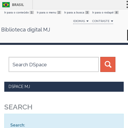
BRASIL
Ir para o conteúdo
1
Ir para o menu
2
Ir para a busca
3
Ir para o rodapé
4
Simplifique!
IDIOMAS
CONTRASTE
Comunica BR
Biblioteca digital MJ
Skip
Participe
navigation
Acesso à informação
Legislação
Canais
DSPACE MJ
SEARCH
Search: