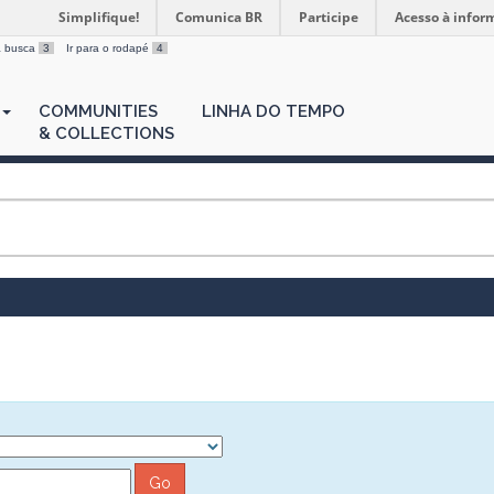
Simplifique!
Comunica BR
Participe
Acesso à infor
 a busca
3
Ir para o rodapé
4
COMMUNITIES
LINHA DO TEMPO
& COLLECTIONS