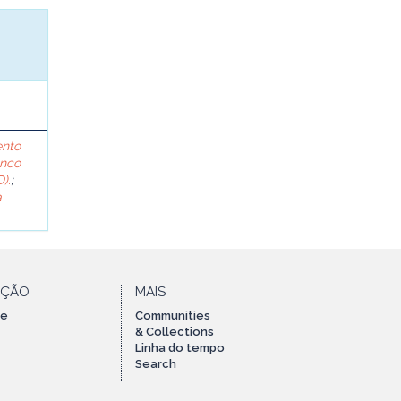
ento
anco
).
;
a
AÇÃO
MAIS
te
Communities
& Collections
Linha do tempo
Search