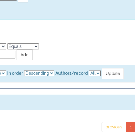
In order
Authors/record
previous
1