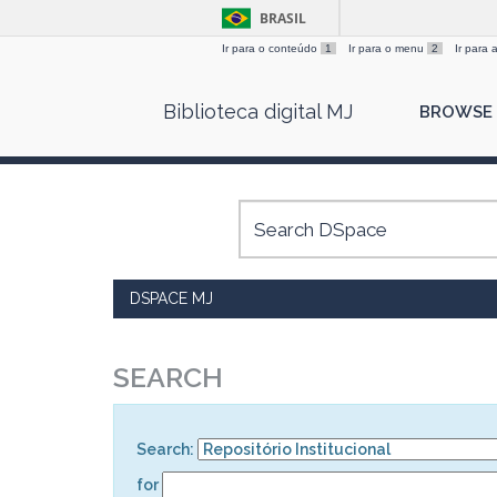
BRASIL
Ir para o conteúdo
1
Ir para o menu
2
Ir para
Skip
Biblioteca digital MJ
BROWSE
navigation
DSPACE MJ
SEARCH
Search:
for