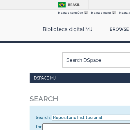
BRASIL
Ir para o conteúdo
1
Ir para o menu
2
Ir para
Skip
Biblioteca digital MJ
BROWSE
navigation
DSPACE MJ
SEARCH
Search:
for