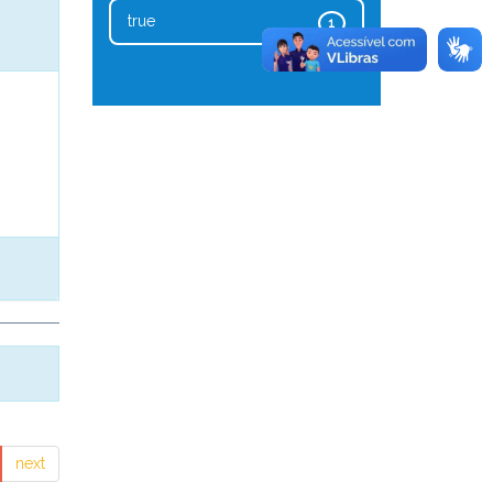
true
1
next