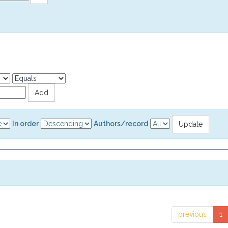
In order
Authors/record
previous
1