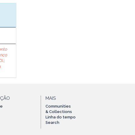
ento
anco
).
;
a
AÇÃO
MAIS
te
Communities
& Collections
Linha do tempo
Search