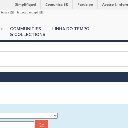
Simplifique!
Comunica BR
Participe
Acesso à infor
 a busca
3
Ir para o rodapé
4
COMMUNITIES
LINHA DO TEMPO
& COLLECTIONS