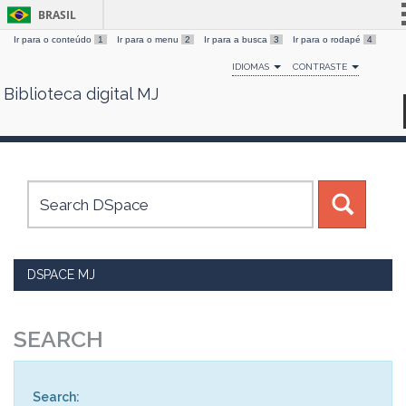
BRASIL
Ir para o conteúdo
1
Ir para o menu
2
Ir para a busca
3
Ir para o rodapé
4
Simplifique!
IDIOMAS
CONTRASTE
Comunica BR
Biblioteca digital MJ
Skip
Participe
navigation
Acesso à informação
Legislação
Canais
DSPACE MJ
SEARCH
Search: