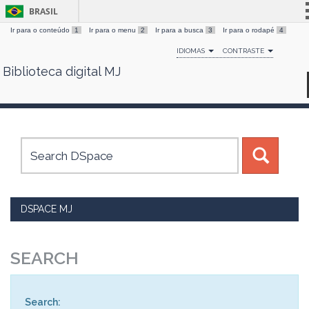
BRASIL
Ir para o conteúdo
1
Ir para o menu
2
Ir para a busca
3
Ir para o rodapé
4
Simplifique!
IDIOMAS
CONTRASTE
Comunica BR
Biblioteca digital MJ
Skip
Participe
navigation
Acesso à informação
Legislação
Canais
DSPACE MJ
SEARCH
Search: