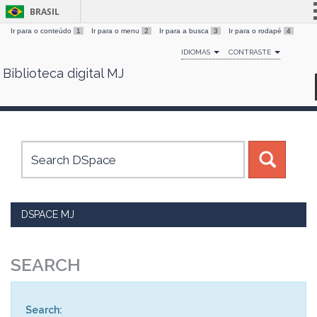
BRASIL
Ir para o conteúdo
1
Ir para o menu
2
Ir para a busca
3
Ir para o rodapé
4
Simplifique!
IDIOMAS
CONTRASTE
Comunica BR
Biblioteca digital MJ
Skip
Participe
navigation
Acesso à informação
Legislação
Canais
DSPACE MJ
SEARCH
Search: