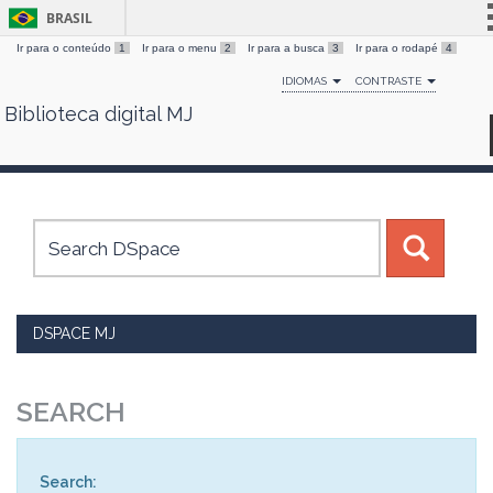
BRASIL
Ir para o conteúdo
1
Ir para o menu
2
Ir para a busca
3
Ir para o rodapé
4
Simplifique!
IDIOMAS
CONTRASTE
Comunica BR
Biblioteca digital MJ
Skip
Participe
navigation
Acesso à informação
Legislação
Canais
DSPACE MJ
SEARCH
Search: