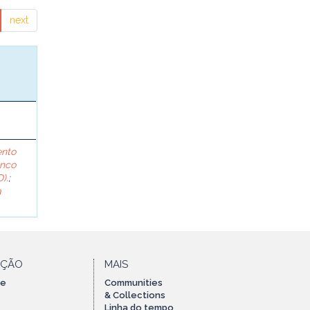
next
ento
anco
).
;
a
AÇÃO
MAIS
te
Communities
& Collections
Linha do tempo