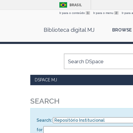
BRASIL
Ir para o conteúdo
1
Ir para o menu
2
Ir para
Skip
Biblioteca digital MJ
BROWSE
navigation
DSPACE MJ
SEARCH
Search:
for