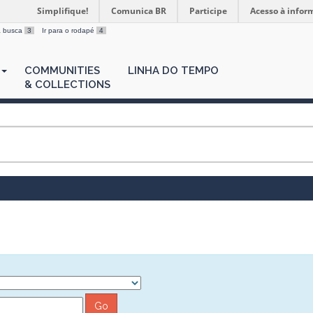
Simplifique!
Comunica BR
Participe
Acesso à infor
 a busca
3
Ir para o rodapé
4
COMMUNITIES
LINHA DO TEMPO
& COLLECTIONS