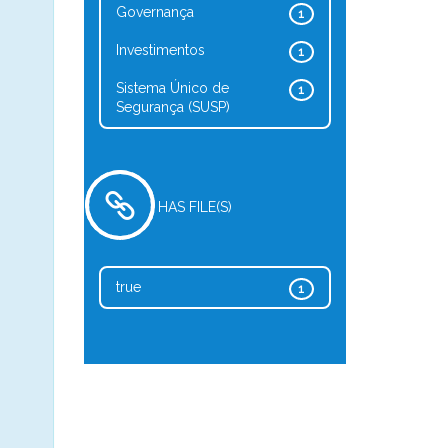
Governança
1
Investimentos
1
Sistema Único de
1
Segurança (SUSP)
HAS FILE(S)
true
1