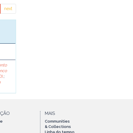
next
ento
anco
).
;
a
AÇÃO
MAIS
te
Communities
& Collections
Linha do tempo