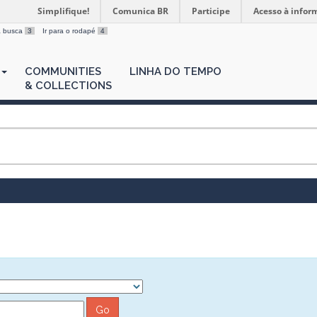
Simplifique!
Comunica BR
Participe
Acesso à infor
 a busca
3
Ir para o rodapé
4
COMMUNITIES
LINHA DO TEMPO
& COLLECTIONS