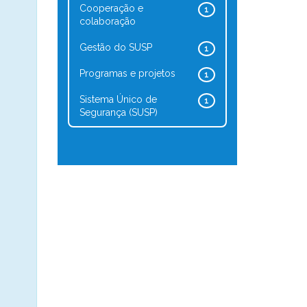
Cooperação e
1
colaboração
Gestão do SUSP
1
Programas e projetos
1
Sistema Único de
1
Segurança (SUSP)