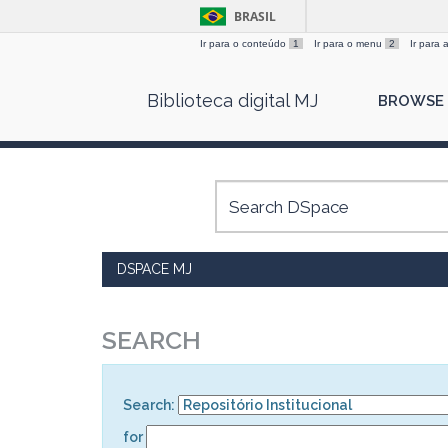
BRASIL
Ir para o conteúdo
1
Ir para o menu
2
Ir para
Skip
Biblioteca digital MJ
BROWSE
navigation
DSPACE MJ
SEARCH
Search:
for