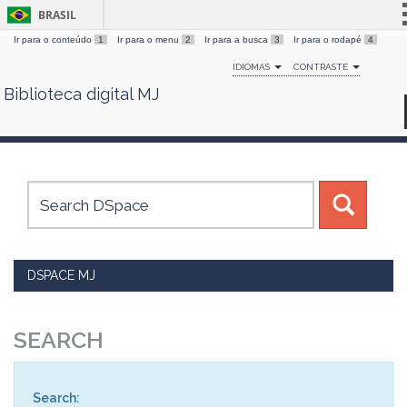
BRASIL
Ir para o conteúdo
1
Ir para o menu
2
Ir para a busca
3
Ir para o rodapé
4
Simplifique!
IDIOMAS
CONTRASTE
Comunica BR
Biblioteca digital MJ
Skip
Participe
navigation
Acesso à informação
Legislação
Canais
DSPACE MJ
SEARCH
Search: