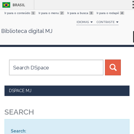
BRASIL
Ir para o conteúdo
1
Ir para o menu
2
Ir para a busca
3
Ir para o rodapé
4
Simplifique!
IDIOMAS
CONTRASTE
Comunica BR
Biblioteca digital MJ
Skip
Participe
navigation
Acesso à informação
Legislação
Canais
DSPACE MJ
SEARCH
Search: