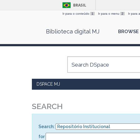
BRASIL
Ir para o conteúdo
1
Ir para o menu
2
Ir para
Skip
Biblioteca digital MJ
BROWSE
navigation
DSPACE MJ
SEARCH
Search:
for