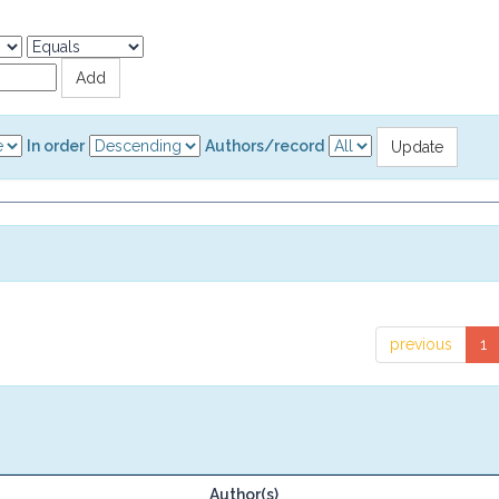
In order
Authors/record
previous
1
Author(s)