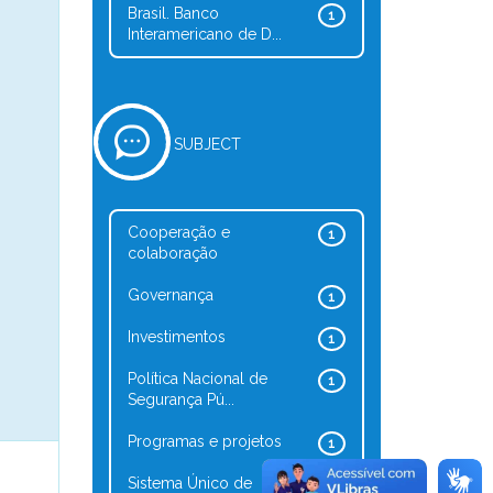
Brasil. Banco
1
Interamericano de D...
SUBJECT
Cooperação e
1
colaboração
Governança
1
Investimentos
1
Política Nacional de
1
Segurança Pú...
Programas e projetos
1
Sistema Único de
1