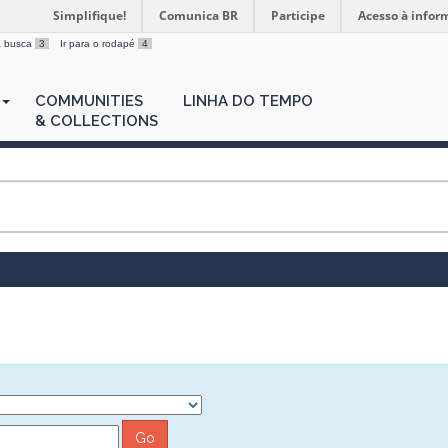
Simplifique!
Comunica BR
Participe
Acesso à infor
 a busca
3
Ir para o rodapé
4
COMMUNITIES
LINHA DO TEMPO
& COLLECTIONS