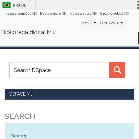
BRASIL
Ir para o conteúdo
1
Ir para o menu
2
Ir para a busca
3
Ir para o rodapé
4
Simplifique!
IDIOMAS
CONTRASTE
Comunica BR
Biblioteca digital MJ
Skip
Participe
navigation
Acesso à informação
Legislação
Canais
DSPACE MJ
SEARCH
Search: