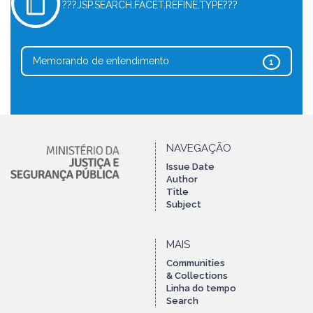
???JSP.SEARCH.FACET.REFINE.TYPE???
Memorando de entendimento
1
NAVEGAÇÃO
Issue Date
Author
Title
Subject
MAIS
Communities
& Collections
Linha do tempo
Search