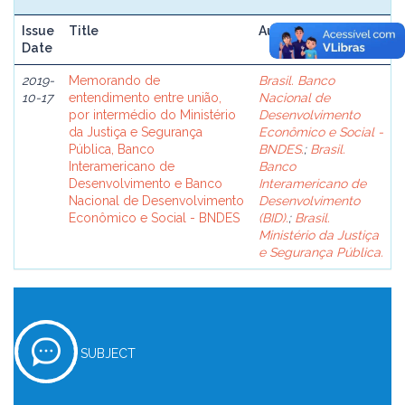
Issue
Title
Author(s)
Date
2019-
Memorando de
Brasil. Banco
10-17
entendimento entre união,
Nacional de
por intermédio do Ministério
Desenvolvimento
da Justiça e Segurança
Econômico e Social -
Pública, Banco
BNDES.
;
Brasil.
Interamericano de
Banco
Desenvolvimento e Banco
Interamericano de
Nacional de Desenvolvimento
Desenvolvimento
Econômico e Social - BNDES
(BID).
;
Brasil.
Ministério da Justiça
e Segurança Pública.
SUBJECT