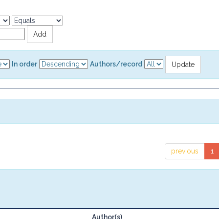
In order
Authors/record
previous
1
Author(s)