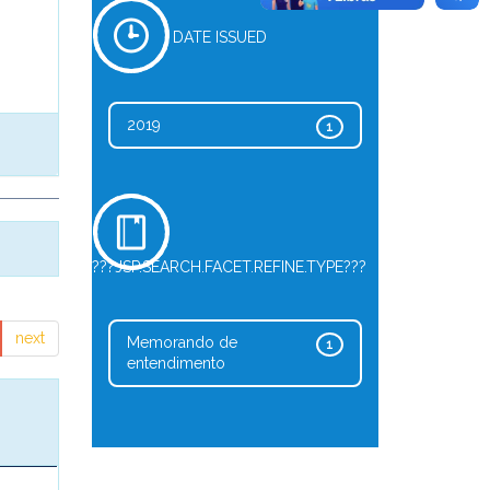
DATE ISSUED
2019
1
???JSP.SEARCH.FACET.REFINE.TYPE???
next
Memorando de
1
entendimento