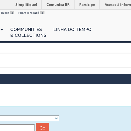
Simplifique!
Comunica BR
Participe
Acesso à infor
 a busca
3
Ir para o rodapé
4
COMMUNITIES
LINHA DO TEMPO
& COLLECTIONS