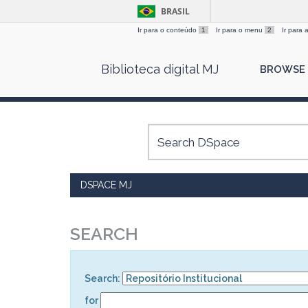
BRASIL
Ir para o conteúdo
1
Ir para o menu
2
Ir para
Skip
Biblioteca digital MJ
BROWSE
navigation
DSPACE MJ
SEARCH
Search:
for